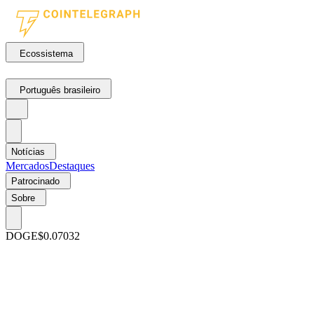
Ecossistema
Português brasileiro
Notícias
Mercados
Destaques
Patrocinado
Sobre
DOGE
$0.07032