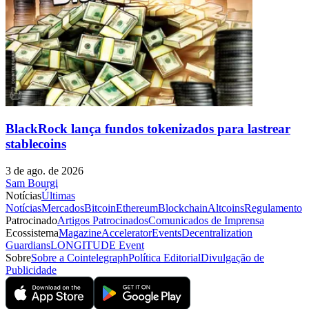
BlackRock lança fundos tokenizados para lastrear
stablecoins
3 de ago. de 2026
Sam Bourgi
Notícias
Últimas
Notícias
Mercados
Bitcoin
Ethereum
Blockchain
Altcoins
Regulamento
Patrocinado
Artigos Patrocinados
Comunicados de Imprensa
Ecossistema
Magazine
Accelerator
Events
Decentralization
Guardians
LONGITUDE Event
Sobre
Sobre a Cointelegraph
Política Editorial
Divulgação de
Publicidade