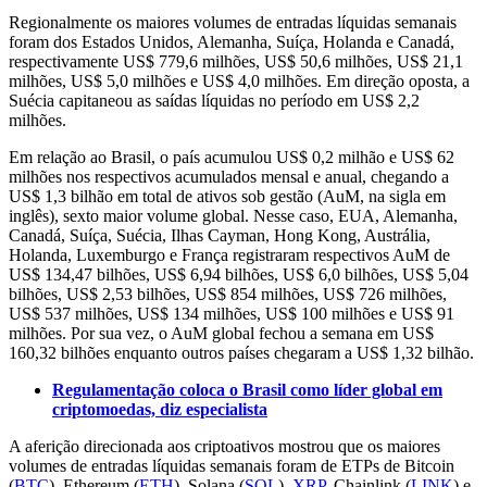
Regionalmente os maiores volumes de entradas líquidas semanais
foram dos Estados Unidos, Alemanha, Suíça, Holanda e Canadá,
respectivamente US$ 779,6 milhões, US$ 50,6 milhões, US$ 21,1
milhões, US$ 5,0 milhões e US$ 4,0 milhões. Em direção oposta, a
Suécia capitaneou as saídas líquidas no período em US$ 2,2
milhões.
Em relação ao Brasil, o país acumulou US$ 0,2 milhão e US$ 62
milhões nos respectivos acumulados mensal e anual, chegando a
US$ 1,3 bilhão em total de ativos sob gestão (AuM, na sigla em
inglês), sexto maior volume global. Nesse caso, EUA, Alemanha,
Canadá, Suíça, Suécia, Ilhas Cayman, Hong Kong, Austrália,
Holanda, Luxemburgo e França registraram respectivos AuM de
US$ 134,47 bilhões, US$ 6,94 bilhões, US$ 6,0 bilhões, US$ 5,04
bilhões, US$ 2,53 bilhões, US$ 854 milhões, US$ 726 milhões,
US$ 537 milhões, US$ 134 milhões, US$ 100 milhões e US$ 91
milhões. Por sua vez, o AuM global fechou a semana em US$
160,32 bilhões enquanto outros países chegaram a US$ 1,32 bilhão.
Regulamentação coloca o Brasil como líder global em
criptomoedas, diz especialista
A aferição direcionada aos criptoativos mostrou que os maiores
volumes de entradas líquidas semanais foram de ETPs de Bitcoin
(
BTC
), Ethereum (
ETH
), Solana (
SOL
),
XRP
, Chainlink (
LINK
) e