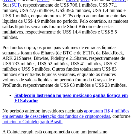
Sui (
SUI
), respectivamente de US$ 706,1 milhões, US$ 77,1
milhões, US$ 47,6 milhões, US$ 39,6 milhões, US$ 1,4 milhão e
US$ 1 milhão, enquanto outros ETPs cripto acumularam entradas
líquidas de US$ 4,9 milhões no período. Pelo contrário, as maiores
saídas líquidas semanais foram de Short Bitcoin e de cestas
multiativos, respectivamente de US$ 14,4 milhões e US$ 5,5
milhões.
Por fundos cripto, os principais volumes de entradas líquidas
semanais foram dos iShares (de BTC e de ETH), da BlackRock,
ARK 21Shares, Bitwise, Fidelity e 21Shares, respectivamente de
US$ 733 milhões, US$ 52 milhões, US$ 41 milhões, US$ 31
milhões e US$ 5 milhões. Outros fundos totalizaram US$ 83
milhões em entradas líquidas semanais, enquanto os maiores
volumes de saídas líquidas no período foram da Grayscale e
ProFunds, respectivamente de US$ 63 milhões e US$ 23 milhões.
Stablecoin lastreada no peso mexicano ganha licença em
El Salvador
No período anterior, investidores nacionais
aportaram R$ 4 milhões
em semana de desaceleração dos fundos de criptomoedas
, conforme
noticiou o Cointelegraph Brasil.
A Cointelegraph está comprometida com um jornalismo