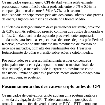
Os mercados esperam que o CPI de abril venha relativamente
pressionado, com inflação cheia projetada entre 0,5% e 0,6% na
comparação mensal e entre 3,5% e 3,7% na base anual,
impulsionada principalmente pela alta dos combustíveis e dos preços
de energia ligados aos riscos de oferta no Oriente Médio.
O núcleo da inflação também deve permanecer resistente, próximo
de 0,3% ao mês, refletindo pressão contínua dos custos de moradia e
tarifas. Um dado acima do esperado provavelmente empurraria
ainda mais para frente as expectativas de cortes de juros pelo Federal
Reserve, provocando inicialmente um movimento de aversão ao
risco nos mercados, com alta dos rendimentos dos Treasuries,
fortalecimento do dólar e pressão sobre ações e criptomoedas.
Por outro lado, se a pressão inflacionária estiver concentrada
principalmente na energia enquanto o núcleo mostrar sinais de
desaceleração, o mercado pode interpretar o movimento como
transitório, limitando quedas e potencialmente abrindo espaço para
uma recuperação posterior.
Posicionamento dos derivativos cripto antes do CPI
Os mercados de derivativos cripto adotam uma postura cautelosa
antes da divulgação do CPI. Traders aumentaram posições de
proteção com opções de venda (puts) em BTC e ETH, enquanto