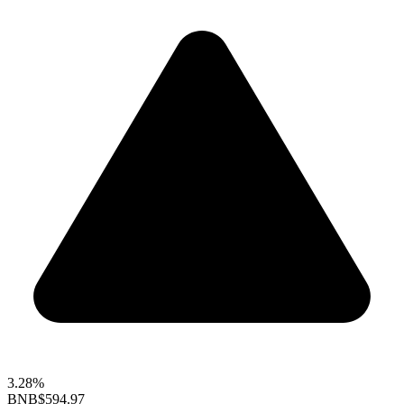
3.28%
BNB
$594.97