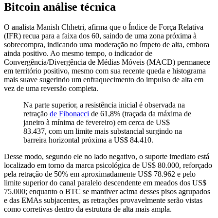
Bitcoin análise técnica
O analista Manish Chhetri, afirma que o Índice de Força Relativa
(IFR) recua para a faixa dos 60, saindo de uma zona próxima à
sobrecompra, indicando uma moderação no ímpeto de alta, embora
ainda positivo. Ao mesmo tempo, o indicador de
Convergência/Divergência de Médias Móveis (MACD) permanece
em território positivo, mesmo com sua recente queda e histograma
mais suave sugerindo um enfraquecimento do impulso de alta em
vez de uma reversão completa.
Na parte superior, a resistência inicial é observada na
retração
de Fibonacci
de 61,8% (traçada da máxima de
janeiro à mínima de fevereiro) em cerca de US$
83.437, com um limite mais substancial surgindo na
barreira horizontal próxima a US$ 84.410.
Desse modo, segundo ele no lado negativo, o suporte imediato está
localizado em torno da marca psicológica de US$ 80.000, reforçado
pela retração de 50% em aproximadamente US$ 78.962 e pelo
limite superior do canal paralelo descendente em meados dos US$
75.000; enquanto o BTC se mantiver acima desses pisos agrupados
e das EMAs subjacentes, as retrações provavelmente serão vistas
como corretivas dentro da estrutura de alta mais ampla.