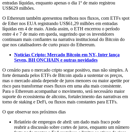
entradas líquidas, enquanto apenas o dia 1º de maio registrou
US$629 milhões.
O Ethereum também apresentou melhora nos fluxos, com ETFs spot
de Ether nos EUA registrando US$61,29 milhões em entradas
líquidas em 4 de maio. Ainda assim, o ETH encerrou o período
entre 4 e 7 de maio em queda, sugerindo que os investidores
continuam mais confiantes na narrativa institucional do Bitcoin do
que nos catalisadores de curto prazo do Ethereum.
Notícias Cripto: Mercado Bitcoin em NY, Inter lança
Seven, BH ONCHAIN e outras novidades
O cenário para o mercado cripto segue positivo, mas não simples. A
forte demanda pelos ETFs de Bitcoin ajuda a sustentar os preços,
mas o mercado ainda depende de juros menores ou maior apetite por
risco para transformar esses fluxos em uma alta mais consistente.
Para o Ethereum acompanhar o movimento, será necessário maior
suporte do ecossistema de altcoins, fortalecimento das narrativas em
torno de staking e DeFi, ou fluxos mais constantes para ETFs.
O que observar nos próximos dias
Relatório de empregos de abril: um dado mais fraco pode
reabrir a discussão sobre cortes de juros, enquanto um número