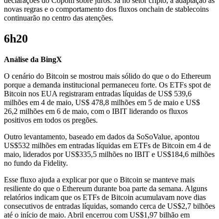
declarações do Copom sobre juros. Já no setor cripto, a adaptação às
novas regras e o comportamento dos fluxos onchain de stablecoins
continuarão no centro das atenções.
6h20
Análise da BingX
O cenário do Bitcoin se mostrou mais sólido do que o do Ethereum
porque a demanda institucional permaneceu forte. Os ETFs spot de
Bitcoin nos EUA registraram entradas líquidas de US$ 539,6
milhões em 4 de maio, US$ 478,8 milhões em 5 de maio e US$
26,2 milhões em 6 de maio, com o IBIT liderando os fluxos
positivos em todos os pregões.
Outro levantamento, baseado em dados da SoSoValue, apontou
US$532 milhões em entradas líquidas em ETFs de Bitcoin em 4 de
maio, liderados por US$335,5 milhões no IBIT e US$184,6 milhões
no fundo da Fidelity.
Esse fluxo ajuda a explicar por que o Bitcoin se manteve mais
resiliente do que o Ethereum durante boa parte da semana. Alguns
relatórios indicam que os ETFs de Bitcoin acumulavam nove dias
consecutivos de entradas líquidas, somando cerca de US$2,7 bilhões
até o início de maio. Abril encerrou com US$1,97 bilhão em