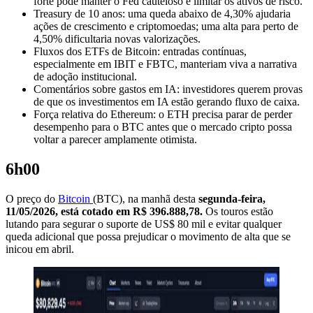
forte pode manter o Fed cauteloso e limitar os ativos de risco.
Treasury de 10 anos: uma queda abaixo de 4,30% ajudaria
ações de crescimento e criptomoedas; uma alta para perto de
4,50% dificultaria novas valorizações.
Fluxos dos ETFs de Bitcoin: entradas contínuas,
especialmente em IBIT e FBTC, manteriam viva a narrativa
de adoção institucional.
Comentários sobre gastos em IA: investidores querem provas
de que os investimentos em IA estão gerando fluxo de caixa.
Força relativa do Ethereum: o ETH precisa parar de perder
desempenho para o BTC antes que o mercado cripto possa
voltar a parecer amplamente otimista.
6h00
O preço do
Bitcoin
(BTC), na manhã desta
segunda-feira,
11/05/2026, está cotado em R$
396.888,78.
Os touros estão
lutando para segurar o suporte de US$ 80 mil e evitar qualquer
queda adicional que possa prejudicar o movimento de alta que se
inicou em abril.