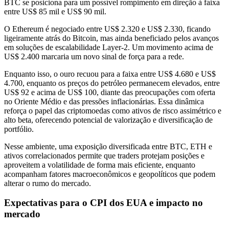
BTC se posiciona para um possível rompimento em direção à faixa
entre US$ 85 mil e US$ 90 mil.
O Ethereum é negociado entre US$ 2.320 e US$ 2.330, ficando
ligeiramente atrás do Bitcoin, mas ainda beneficiado pelos avanços
em soluções de escalabilidade Layer-2. Um movimento acima de
US$ 2.400 marcaria um novo sinal de força para a rede.
Enquanto isso, o ouro recuou para a faixa entre US$ 4.680 e US$
4.700, enquanto os preços do petróleo permanecem elevados, entre
US$ 92 e acima de US$ 100, diante das preocupações com oferta
no Oriente Médio e das pressões inflacionárias. Essa dinâmica
reforça o papel das criptomoedas como ativos de risco assimétrico e
alto beta, oferecendo potencial de valorização e diversificação de
portfólio.
Nesse ambiente, uma exposição diversificada entre BTC, ETH e
ativos correlacionados permite que traders protejam posições e
aproveitem a volatilidade de forma mais eficiente, enquanto
acompanham fatores macroeconômicos e geopolíticos que podem
alterar o rumo do mercado.
Expectativas para o CPI dos EUA e impacto no
mercado