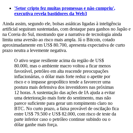
'Setor cripto fez muitas promessas e não cumpriu',
executiva revela bastidores da Web3
Ainda assim, segundo ele, bolsas asiáticas ligadas à inteligência
artificial seguiram sustentadas, com destaque para ganhos no Japão e
na Coreia do Sul, mostrando que a narrativa de tecnologia ainda
limita uma aversão ao risco mais ampla. Já o Bitcoin, cotado
aproximadamente em US$ 80.700, apresenta expectativa de curto
prazo neutra a levemente negativa.
O ativo segue resiliente acima da região de US$
80.000, mas o ambiente macro voltou a ficar menos
favorável, petróleo em alta reacende preocupações
inflacionárias, o dólar mais forte reduz o apetite por
risco e o impasse geopolítico tende a favorecer uma
postura mais defensiva dos investidores nas próximas
12 horas. A sustentação das ações de IA ajuda a evitar
uma deterioração mais forte do sentimento, mas não
parece suficiente para gerar um rompimento claro no
BTC. No curto prazo, a faixa provável de oscilação fica
entre US$ 79.500 e US$ 82.000, com risco de teste da
parte inferior caso o petróleo continue subindo ou o
dólar ganhe mais força.