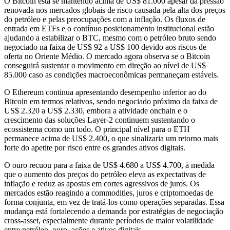
O Bitcoin está se mantendo acima de US$ 81.000 apesar da pressão
renovada nos mercados globais de risco causada pela alta dos preços
do petróleo e pelas preocupações com a inflação. Os fluxos de
entrada em ETFs e o contínuo posicionamento institucional estão
ajudando a estabilizar o BTC, mesmo com o petróleo bruto sendo
negociado na faixa de US$ 92 a US$ 100 devido aos riscos de
oferta no Oriente Médio. O mercado agora observa se o Bitcoin
conseguirá sustentar o movimento em direção ao nível de US$
85.000 caso as condições macroeconômicas permaneçam estáveis.
O Ethereum continua apresentando desempenho inferior ao do
Bitcoin em termos relativos, sendo negociado próximo da faixa de
US$ 2.320 a US$ 2.330, embora a atividade onchain e o
crescimento das soluções Layer-2 continuem sustentando o
ecossistema como um todo. O principal nível para o ETH
permanece acima de US$ 2.400, o que sinalizaria um retorno mais
forte do apetite por risco entre os grandes ativos digitais.
O ouro recuou para a faixa de US$ 4.680 a US$ 4.700, à medida
que o aumento dos preços do petróleo eleva as expectativas de
inflação e reduz as apostas em cortes agressivos de juros. Os
mercados estão reagindo a commodities, juros e criptomoedas de
forma conjunta, em vez de tratá-los como operações separadas. Essa
mudança está fortalecendo a demanda por estratégias de negociação
cross-asset, especialmente durante períodos de maior volatilidade
entre petróleo, ouro, ações e ativos digitais.