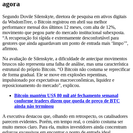
agora
Segundo Dovile Silenskyte, diretora de pesquisa em ativos digitais
da WisdomTree, o Bitcoin registrou em abril sua melhor
performance mensal dos últimos 12 meses, com alta de 12%,
movimento que pegou parte do mercado institucional subexposta.
“A recuperação foi rápida e extremamente desconfortável para
gestores que ainda aguardavam um ponto de entrada mais ‘limpo’”,
afirmou.
Na avaliação de Silenskyte, a dificuldade de antecipar movimentos
bruscos não representa uma falha de análise, mas uma característica
estrutural do próprio Bitcoin. “O Bitcoin não costuma se reprecificar
de forma gradual. Ele se move em explosões repentinas,
impulsionado por expectativas macroeconômicas, liquidez e
reposicionamento do mercado”, explicou.
Bitcoin mantém US$ 80 mil até fechamento semanal
conforme traders dizem que queda de preço de BTC
ainda não terminou
A executiva destacou que, olhando em retrospecto, os catalisadores
parecem evidentes. Porém, em tempo real, o cenário costuma ser
muito menos claro. Para ela, muitos investidores ainda concentram
esforços excessivos em encontrar o ponto de entrada ideal,