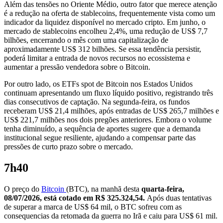
Além das tensões no Oriente Médio, outro fator que merece atenção
é a redução na oferta de stablecoins, frequentemente vista como um
indicador da liquidez disponível no mercado cripto. Em junho, o
mercado de stablecoins encolheu 2,4%, uma redução de US$ 7,7
bilhões, encerrando o mês com uma capitalização de
aproximadamente US$ 312 bilhões. Se essa tendência persistir,
poderá limitar a entrada de novos recursos no ecossistema e
aumentar a pressão vendedora sobre o Bitcoin.
Por outro lado, os ETFs spot de Bitcoin nos Estados Unidos
continuam apresentando um fluxo líquido positivo, registrando três
dias consecutivos de captação. Na segunda-feira, os fundos
receberam US$ 21,4 milhões, após entradas de US$ 265,7 milhões e
US$ 221,7 milhões nos dois pregões anteriores. Embora o volume
tenha diminuído, a sequência de aportes sugere que a demanda
institucional segue resiliente, ajudando a compensar parte das
pressões de curto prazo sobre o mercado.
7h40
O preço do
Bitcoin
(BTC), na manhã desta
quarta-feira,
08/07/2026, está cotado em R$ 325.324,54.
Após duas tentativas
de superar a marca de US$ 64 mil, o BTC sofreu com as
consequencias da retomada da guerra no Irã e caiu para US$ 61 mil.