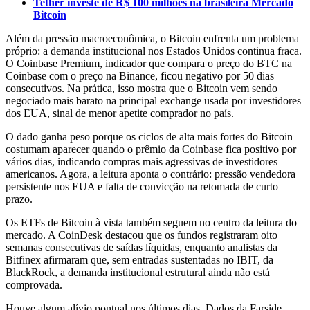
Tether investe de R$ 100 milhões na brasileira Mercado
Bitcoin
Além da pressão macroeconômica, o Bitcoin enfrenta um problema
próprio: a demanda institucional nos Estados Unidos continua fraca.
O Coinbase Premium, indicador que compara o preço do BTC na
Coinbase com o preço na Binance, ficou negativo por 50 dias
consecutivos. Na prática, isso mostra que o Bitcoin vem sendo
negociado mais barato na principal exchange usada por investidores
dos EUA, sinal de menor apetite comprador no país.
O dado ganha peso porque os ciclos de alta mais fortes do Bitcoin
costumam aparecer quando o prêmio da Coinbase fica positivo por
vários dias, indicando compras mais agressivas de investidores
americanos. Agora, a leitura aponta o contrário: pressão vendedora
persistente nos EUA e falta de convicção na retomada de curto
prazo.
Os ETFs de Bitcoin à vista também seguem no centro da leitura do
mercado. A CoinDesk destacou que os fundos registraram oito
semanas consecutivas de saídas líquidas, enquanto analistas da
Bitfinex afirmaram que, sem entradas sustentadas no IBIT, da
BlackRock, a demanda institucional estrutural ainda não está
comprovada.
Houve algum alívio pontual nos últimos dias. Dados da Farside