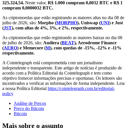
325.324,54.
Neste valor,
R$ 1.000 compram 0,0032 BTC e R$ 1
compram 0,0000032 BTC.
As criptomoedas que estão registrando as maiores altas no dia 08 de
julho de 2026, são:
Morpho (
MORPHO
), Uniswap (
UNI
) e Just
(
JST
),
com altas de 4%, 3%, e 2%, respectivamente.
As criptomoedas que estão registrando as maiores baixas no dia 08
de julho de 2026, são:
Audiera (
BEAT
), Aerodrome Finance
(
AERO
) e Memecore (
M
), com quedas de -15%, -12% e -11%
respectivamente.
A Cointelegraph está comprometida com um jornalismo
independente e transparente. Este artigo de notícias é produzido de
acordo com a Política Editorial da Cointelegraph e tem como
objetivo fornecer informações precisas e oportunas. Os leitores são
incentivados a verificar as informações de forma independente. Leia
a nossa Política Editorial
https://cointelegraph.com.br/editorial-
policy
Análise de Preços
Preço do Bitcoin
Bitcoin
Mais sobre o assunto