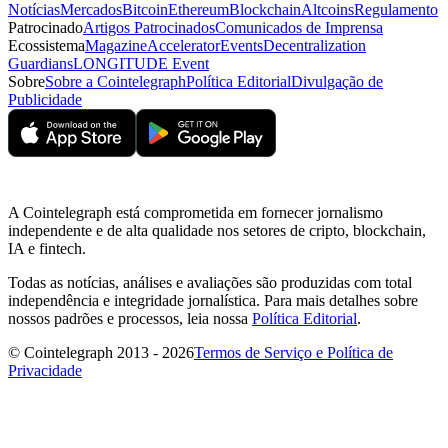
Notícias
Mercados
Bitcoin
Ethereum
Blockchain
Altcoins
Regulamento
Patrocinado
Artigos Patrocinados
Comunicados de Imprensa
Ecossistema
Magazine
Accelerator
Events
Decentralization
Guardians
LONGITUDE Event
Sobre
Sobre a Cointelegraph
Política Editorial
Divulgação de
Publicidade
A Cointelegraph está comprometida em fornecer jornalismo
independente e de alta qualidade nos setores de cripto, blockchain,
IA e fintech.
Todas as notícias, análises e avaliações são produzidas com total
independência e integridade jornalística. Para mais detalhes sobre
nossos padrões e processos, leia nossa
Política Editorial
.
© Cointelegraph 2013 - 2026
Termos de Serviço e Política de
Privacidade