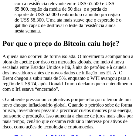
com a resistência relevante entre US$ 65.500 e US$
65.800, região da média de 50 dias, e a perda do
suporte de US$ 62.000 reabrindo o caminho pra região
de US$ 58.300. Uma ata mais suave que o esperado é o
gatilho capaz de destravar o teste da resistência ainda
nesta semana.
Por que o preço do Bitcoin caiu hoje?
A queda não ocorreu de forma isolada. O movimento acompanhou a
piora do apetite por risco em mercados globais, em meio à nova
escalada entre Estados Unidos e Irã, à alta do petróleo e à cautela
dos investidores antes de novos dados de inflação nos EUA. O
Brent chegou a subir mais de 5%, enquanto o WTI avançou para a
região de US$ 74, após Donald Trump declarar que o entendimento
com o Irã estava “encerrado”.
O ambiente pressionou criptoativos porque reforçou o temor de um
novo choque inflacionário global. Quando o petróleo sobe de forma
brusca, investidores passam a precificar custos maiores para energia,
transporte e produção. Isso aumenta a chance de juros mais altos por
mais tempo, cenário que costuma reduzir o interesse por ativos de
risco, como ações de tecnologia e criptomoedas.