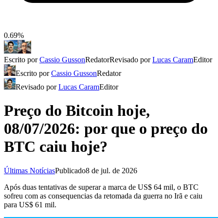
0.69%
Escrito por
Cassio Gusson
Redator
Revisado por
Lucas Caram
Editor
Escrito por
Cassio Gusson
Redator
Revisado por
Lucas Caram
Editor
Preço do Bitcoin hoje,
08/07/2026: por que o preço do
BTC caiu hoje?
Últimas Notícias
Publicado
8 de jul. de 2026
Após duas tentativas de superar a marca de US$ 64 mil, o BTC
sofreu com as consequencias da retomada da guerra no Irã e caiu
para US$ 61 mil.