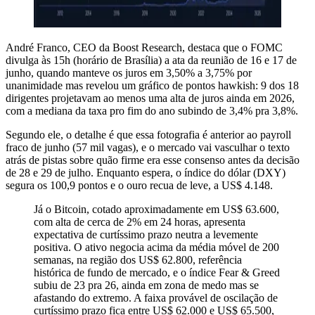
André Franco, CEO da Boost Research, destaca que o FOMC
divulga às 15h (horário de Brasília) a ata da reunião de 16 e 17 de
junho, quando manteve os juros em 3,50% a 3,75% por
unanimidade mas revelou um gráfico de pontos hawkish: 9 dos 18
dirigentes projetavam ao menos uma alta de juros ainda em 2026,
com a mediana da taxa pro fim do ano subindo de 3,4% pra 3,8%.
Segundo ele, o detalhe é que essa fotografia é anterior ao payroll
fraco de junho (57 mil vagas), e o mercado vai vasculhar o texto
atrás de pistas sobre quão firme era esse consenso antes da decisão
de 28 e 29 de julho. Enquanto espera, o índice do dólar (DXY)
segura os 100,9 pontos e o ouro recua de leve, a US$ 4.148.
Já o Bitcoin, cotado aproximadamente em US$ 63.600,
com alta de cerca de 2% em 24 horas, apresenta
expectativa de curtíssimo prazo neutra a levemente
positiva. O ativo negocia acima da média móvel de 200
semanas, na região dos US$ 62.800, referência
histórica de fundo de mercado, e o índice Fear & Greed
subiu de 23 pra 26, ainda em zona de medo mas se
afastando do extremo. A faixa provável de oscilação de
curtíssimo prazo fica entre US$ 62.000 e US$ 65.500,