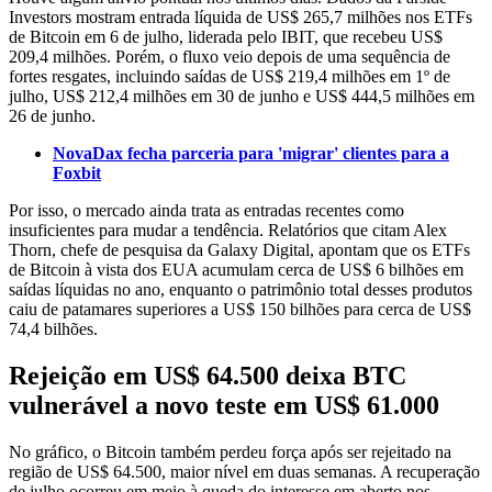
Investors mostram entrada líquida de US$ 265,7 milhões nos ETFs
de Bitcoin em 6 de julho, liderada pelo IBIT, que recebeu US$
209,4 milhões. Porém, o fluxo veio depois de uma sequência de
fortes resgates, incluindo saídas de US$ 219,4 milhões em 1º de
julho, US$ 212,4 milhões em 30 de junho e US$ 444,5 milhões em
26 de junho.
NovaDax fecha parceria para 'migrar' clientes para a
Foxbit
Por isso, o mercado ainda trata as entradas recentes como
insuficientes para mudar a tendência. Relatórios que citam Alex
Thorn, chefe de pesquisa da Galaxy Digital, apontam que os ETFs
de Bitcoin à vista dos EUA acumulam cerca de US$ 6 bilhões em
saídas líquidas no ano, enquanto o patrimônio total desses produtos
caiu de patamares superiores a US$ 150 bilhões para cerca de US$
74,4 bilhões.
Rejeição em US$ 64.500 deixa BTC
vulnerável a novo teste em US$ 61.000
No gráfico, o Bitcoin também perdeu força após ser rejeitado na
região de US$ 64.500, maior nível em duas semanas. A recuperação
de julho ocorreu em meio à queda do interesse em aberto nos