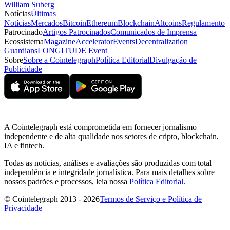
William Suberg
Notícias
Últimas
Notícias
Mercados
Bitcoin
Ethereum
Blockchain
Altcoins
Regulamento
Patrocinado
Artigos Patrocinados
Comunicados de Imprensa
Ecossistema
Magazine
Accelerator
Events
Decentralization
Guardians
LONGITUDE Event
Sobre
Sobre a Cointelegraph
Política Editorial
Divulgação de
Publicidade
A Cointelegraph está comprometida em fornecer jornalismo
independente e de alta qualidade nos setores de cripto, blockchain,
IA e fintech.
Todas as notícias, análises e avaliações são produzidas com total
independência e integridade jornalística. Para mais detalhes sobre
nossos padrões e processos, leia nossa
Política Editorial
.
© Cointelegraph 2013 - 2026
Termos de Serviço e Política de
Privacidade