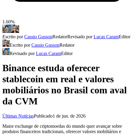
1.60%
Escrito por
Cassio Gusson
Redator
Revisado por
Lucas Caram
Editor
Escrito por
Cassio Gusson
Redator
Revisado por
Lucas Caram
Editor
Binance estuda oferecer
stablecoin em real e valores
mobiliários no Brasil com aval
da CVM
Últimas Notícias
Publicado
1 de jun. de 2026
Maior exchange de criptomoedas do mundo quer avançar sobre
produtos financeiros tradicionais, oferecer valores mobiliários e