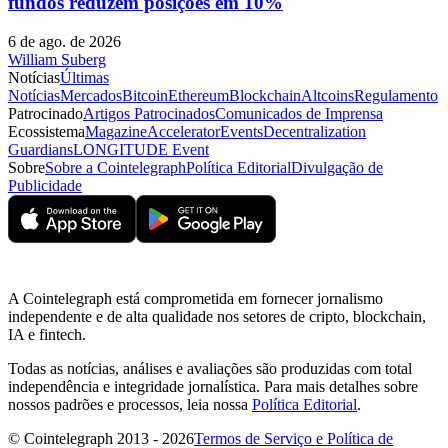
fundos reduzem posições em 10%
6 de ago. de 2026
William Suberg
Notícias
Últimas
Notícias
Mercados
Bitcoin
Ethereum
Blockchain
Altcoins
Regulamento
Patrocinado
Artigos Patrocinados
Comunicados de Imprensa
Ecossistema
Magazine
Accelerator
Events
Decentralization
Guardians
LONGITUDE Event
Sobre
Sobre a Cointelegraph
Política Editorial
Divulgação de
Publicidade
A Cointelegraph está comprometida em fornecer jornalismo
independente e de alta qualidade nos setores de cripto, blockchain,
IA e fintech.
Todas as notícias, análises e avaliações são produzidas com total
independência e integridade jornalística. Para mais detalhes sobre
nossos padrões e processos, leia nossa
Política Editorial
.
© Cointelegraph 2013 - 2026
Termos de Serviço e Política de