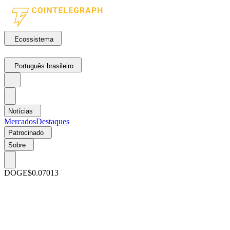
Ecossistema
Português brasileiro
Notícias
Mercados
Destaques
Patrocinado
Sobre
DOGE
$0.07013