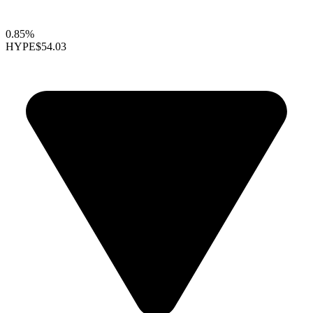
0.85%
HYPE
$54.03