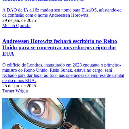
A DAO de IA ai16z mudou seu nome para ElizaOS, afastando-se
da confusão com o nome Andreessen Horowitz.
29 de jan. de 2025
Mehab Qureshi
Andreessen Horowitz fechará escritório no Reino
Unido para se concentrar nos esforços cripto dos
EUA
O edifício de Londres, inaugurado em 2023 enquanto o primeiro-
ministro do Reino Unido, Rishi Sunak, estava no cargo, será
fechado para dar lugar ao foco nas operações da empresa de capital
de risco nos EUA.
25 de jan. de 2025
Turner Wright