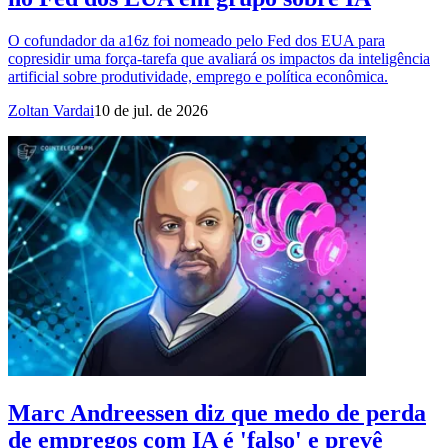
O cofundador da a16z foi nomeado pelo Fed dos EUA para
copresidir uma força-tarefa que avaliará os impactos da inteligência
artificial sobre produtividade, emprego e política econômica.
Zoltan Vardai
10 de jul. de 2026
Marc Andreessen diz que medo de perda
de empregos com IA é 'falso' e prevê