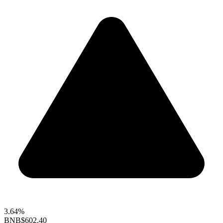
3.64%
BNB
$602.40