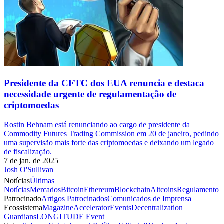
Presidente da CFTC dos EUA renuncia e destaca
necessidade urgente de regulamentação de
criptomoedas
Rostin Behnam está renunciando ao cargo de presidente da
Commodity Futures Trading Commission em 20 de janeiro, pedindo
uma supervisão mais forte das criptomoedas e deixando um legado
de fiscalização.
7 de jan. de 2025
Josh O'Sullivan
Notícias
Últimas
Notícias
Mercados
Bitcoin
Ethereum
Blockchain
Altcoins
Regulamento
Patrocinado
Artigos Patrocinados
Comunicados de Imprensa
Ecossistema
Magazine
Accelerator
Events
Decentralization
Guardians
LONGITUDE Event