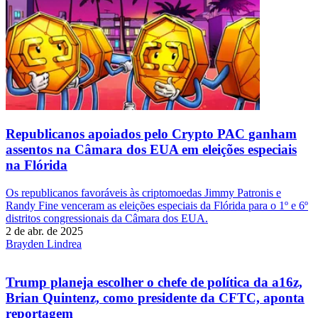
Republicanos apoiados pelo Crypto PAC ganham
assentos na Câmara dos EUA em eleições especiais
na Flórida
Os republicanos favoráveis ​​às criptomoedas Jimmy Patronis e
Randy Fine venceram as eleições especiais da Flórida para o 1º e 6º
distritos congressionais da Câmara dos EUA.
2 de abr. de 2025
Brayden Lindrea
Trump planeja escolher o chefe de política da a16z,
Brian Quintenz, como presidente da CFTC, aponta
reportagem