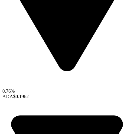
0.76%
ADA
$0.1962