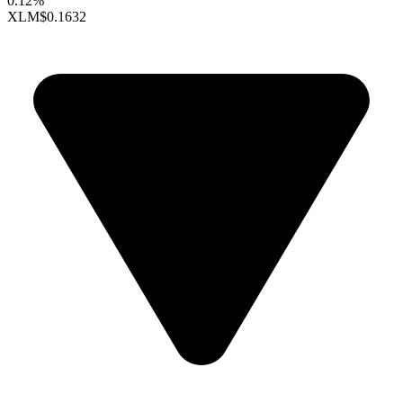
0.12%
XLM
$0.1632