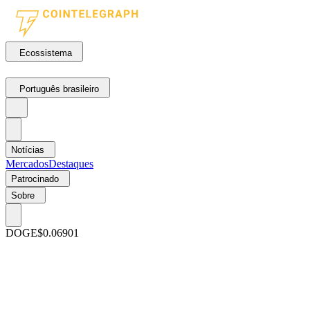
Ecossistema
Português brasileiro
Notícias
Mercados
Destaques
Patrocinado
Sobre
DOGE
$0.06901