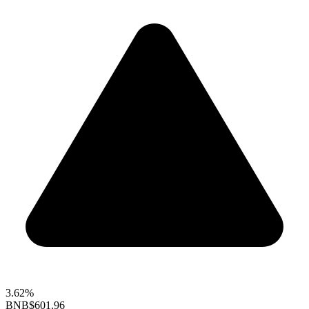
3.62%
BNB
$601.96