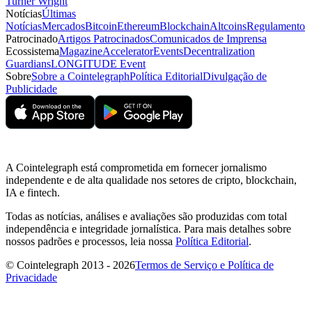
Turner Wright
Notícias
Últimas
Notícias
Mercados
Bitcoin
Ethereum
Blockchain
Altcoins
Regulamento
Patrocinado
Artigos Patrocinados
Comunicados de Imprensa
Ecossistema
Magazine
Accelerator
Events
Decentralization
Guardians
LONGITUDE Event
Sobre
Sobre a Cointelegraph
Política Editorial
Divulgação de
Publicidade
A Cointelegraph está comprometida em fornecer jornalismo
independente e de alta qualidade nos setores de cripto, blockchain,
IA e fintech.
Todas as notícias, análises e avaliações são produzidas com total
independência e integridade jornalística. Para mais detalhes sobre
nossos padrões e processos, leia nossa
Política Editorial
.
© Cointelegraph 2013 - 2026
Termos de Serviço e Política de
Privacidade