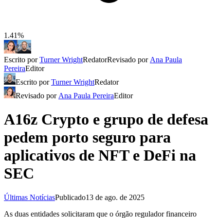
1.41%
Escrito por
Turner Wright
Redator
Revisado por
Ana Paula
Pereira
Editor
Escrito por
Turner Wright
Redator
Revisado por
Ana Paula Pereira
Editor
A16z Crypto e grupo de defesa
pedem porto seguro para
aplicativos de NFT e DeFi na
SEC
Últimas Notícias
Publicado
13 de ago. de 2025
As duas entidades solicitaram que o órgão regulador financeiro