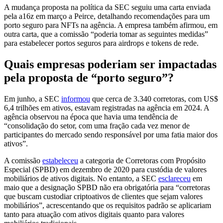
A mudança proposta na política da SEC seguiu uma carta enviada
pela a16z em março a Peirce, detalhando recomendações para um
porto seguro para NFTs na agência. A empresa também afirmou, em
outra carta, que a comissão “poderia tomar as seguintes medidas”
para estabelecer portos seguros para airdrops e tokens de rede.
Quais empresas poderiam ser impactadas
pela proposta de “porto seguro”?
Em junho, a SEC
informou
que cerca de 3.340 corretoras, com US$
6,4 trilhões em ativos, estavam registradas na agência em 2024. A
agência observou na época que havia uma tendência de
“consolidação do setor, com uma fração cada vez menor de
participantes do mercado sendo responsável por uma fatia maior dos
ativos”.
A comissão
estabeleceu
a categoria de Corretoras com Propósito
Especial (SPBD) em dezembro de 2020 para custódia de valores
mobiliários de ativos digitais. No entanto, a SEC
esclareceu
em
maio que a designação SPBD não era obrigatória para “corretoras
que buscam custodiar criptoativos de clientes que sejam valores
mobiliários”, acrescentando que os requisitos padrão se aplicariam
tanto para atuação com ativos digitais quanto para valores