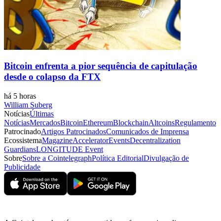
Bitcoin enfrenta a pior sequência de capitulação
desde o colapso da FTX
há 5 horas
William Suberg
Notícias
Últimas
Notícias
Mercados
Bitcoin
Ethereum
Blockchain
Altcoins
Regulamento
Patrocinado
Artigos Patrocinados
Comunicados de Imprensa
Ecossistema
Magazine
Accelerator
Events
Decentralization
Guardians
LONGITUDE Event
Sobre
Sobre a Cointelegraph
Política Editorial
Divulgação de
Publicidade