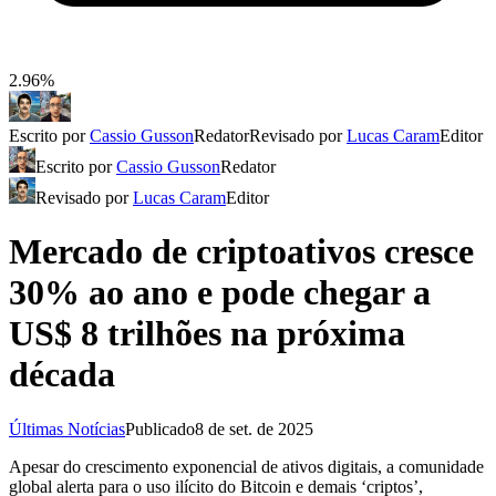
2.96%
Escrito por
Cassio Gusson
Redator
Revisado por
Lucas Caram
Editor
Escrito por
Cassio Gusson
Redator
Revisado por
Lucas Caram
Editor
Mercado de criptoativos cresce
30% ao ano e pode chegar a
US$ 8 trilhões na próxima
década
Últimas Notícias
Publicado
8 de set. de 2025
Apesar do crescimento exponencial de ativos digitais, a comunidade
global alerta para o uso ilícito do Bitcoin e demais ‘criptos’,