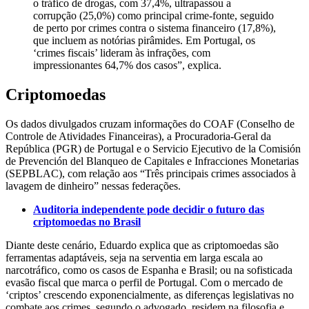
o tráfico de drogas, com 37,4%, ultrapassou a
corrupção (25,0%) como principal crime-fonte, seguido
de perto por crimes contra o sistema financeiro (17,8%),
que incluem as notórias pirâmides. Em Portugal, os
‘crimes fiscais’ lideram às infrações, com
impressionantes 64,7% dos casos”, explica.
Criptomoedas
Os dados divulgados cruzam informações do COAF (Conselho de
Controle de Atividades Financeiras), a Procuradoria-Geral da
República (PGR) de Portugal e o Servicio Ejecutivo de la Comisión
de Prevención del Blanqueo de Capitales e Infracciones Monetarias
(SEPBLAC), com relação aos “Três principais crimes associados à
lavagem de dinheiro” nessas federações.
Auditoria independente pode decidir o futuro das
criptomoedas no Brasil
Diante deste cenário, Eduardo explica que as criptomoedas são
ferramentas adaptáveis, seja na serventia em larga escala ao
narcotráfico, como os casos de Espanha e Brasil; ou na sofisticada
evasão fiscal que marca o perfil de Portugal. Com o mercado de
‘criptos’ crescendo exponencialmente, as diferenças legislativas no
combate aos crimes, segundo o advogado, residem na filosofia e