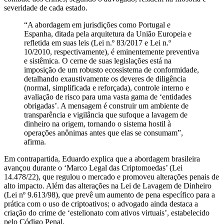
severidade de cada estado.
“A abordagem em jurisdições como Portugal e
Espanha, ditada pela arquitetura da União Europeia e
refletida em suas leis (Lei n.º 83/2017 e Lei n.º
10/2010, respectivamente), é eminentemente preventiva
e sistêmica. O cerne de suas legislações está na
imposição de um robusto ecossistema de conformidade,
detalhando exaustivamente os deveres de diligência
(normal, simplificada e reforçada), controle interno e
avaliação de risco para uma vasta gama de ‘entidades
obrigadas’. A mensagem é construir um ambiente de
transparência e vigilância que sufoque a lavagem de
dinheiro na origem, tornando o sistema hostil à
operações anônimas antes que elas se consumam”,
afirma.
Em contrapartida, Eduardo explica que a abordagem brasileira
avançou durante o ‘Marco Legal das Criptomoedas’ (Lei
14.478/22), que regulou o mercado e promoveu alterações penais de
alto impacto. Além das alterações na Lei de Lavagem de Dinheiro
(Lei nº 9.613/98), que prevê um aumento de pena específico para a
prática com o uso de criptoativos; o advogado ainda destaca a
criação do crime de ‘estelionato com ativos virtuais’, estabelecido
pelo Código Penal.