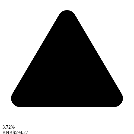
3.72%
BNB
$594.27