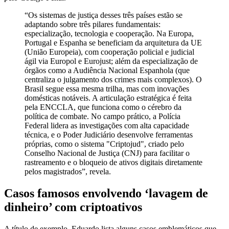
“Os sistemas de justiça desses três países estão se
adaptando sobre três pilares fundamentais:
especialização, tecnologia e cooperação. Na Europa,
Portugal e Espanha se beneficiam da arquitetura da UE
(União Europeia), com cooperação policial e judicial
ágil via Europol e Eurojust; além da especialização de
órgãos como a Audiência Nacional Espanhola (que
centraliza o julgamento dos crimes mais complexos). O
Brasil segue essa mesma trilha, mas com inovações
domésticas notáveis. A articulação estratégica é feita
pela ENCCLA, que funciona como o cérebro da
política de combate. No campo prático, a Polícia
Federal lidera as investigações com alta capacidade
técnica, e o Poder Judiciário desenvolve ferramentas
próprias, como o sistema "Criptojud", criado pelo
Conselho Nacional de Justiça (CNJ) para facilitar o
rastreamento e o bloqueio de ativos digitais diretamente
pelos magistrados”, revela.
Casos famosos envolvendo ‘lavagem de
dinheiro’ com criptoativos
A título de exemplo, Eduardo lista alguns casos emblemáticos que