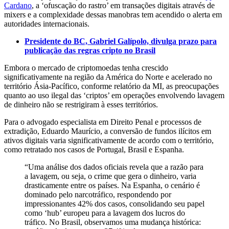
Cardano
, a ‘ofuscação do rastro’ em transações digitais através de
mixers e a complexidade dessas manobras tem acendido o alerta em
autoridades internacionais.
Presidente do BC, Gabriel Galípolo, divulga prazo para
publicação das regras cripto no Brasil
Embora o mercado de criptomoedas tenha crescido
significativamente na região da América do Norte e acelerado no
território Ásia-Pacífico, conforme relatório da MI, as preocupações
quanto ao uso ilegal das ‘criptos’ em operações envolvendo lavagem
de dinheiro não se restrigiram à esses territórios.
Para o advogado especialista em Direito Penal e processos de
extradição, Eduardo Maurício, a conversão de fundos ilícitos em
ativos digitais varia significativamente de acordo com o território,
como retratado nos casos de Portugal, Brasil e Espanha.
“Uma análise dos dados oficiais revela que a razão para
a lavagem, ou seja, o crime que gera o dinheiro, varia
drasticamente entre os países. Na Espanha, o cenário é
dominado pelo narcotráfico, respondendo por
impressionantes 42% dos casos, consolidando seu papel
como ‘hub’ europeu para a lavagem dos lucros do
tráfico. No Brasil, observamos uma mudança histórica: