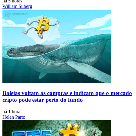
há 5 horas
William Suberg
Baleias voltam às compras e indicam que o mercado
cripto pode estar perto do fundo
há 1 hora
Helen Partz