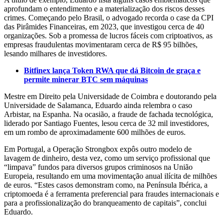
aprofundam o entendimento e a materialização dos riscos desses
crimes. Começando pelo Brasil, o advogado recorda o case da CPI
das Pirâmides Financeiras, em 2023, que investigou cerca de 40
organizações. Sob a promessa de lucros fáceis com criptoativos, as
empresas fraudulentas movimentaram cerca de R$ 95 bilhões,
lesando milhares de investidores.
Bitfinex lança Token RWA que dá Bitcoin de graça e
permite minerar BTC sem máquinas
Mestre em Direito pela Universidade de Coimbra e doutorando pela
Universidade de Salamanca, Eduardo ainda relembra o caso
Arbistar, na Espanha. Na ocasião, a fraude de fachada tecnológica,
liderado por Santiago Fuentes, lesou cerca de 32 mil investidores,
em um rombo de aproximadamente 600 milhões de euros.
Em Portugal, a Operação Strongbox expôs outro modelo de
lavagem de dinheiro, desta vez, como um serviço profissional que
“limpava” fundos para diversos grupos criminosos na União
Europeia, resultando em uma movimentação anual ilícita de milhões
de euros. “Estes casos demonstram como, na Península Ibérica, a
criptomoeda é a ferramenta preferencial para fraudes internacionais e
para a profissionalização do branqueamento de capitais”, conclui
Eduardo.