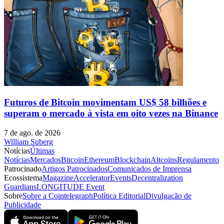
Futuros de Bitcoin movimentam US$ 58 bilhões e
superam o mercado à vista em oito vezes na Binance
7 de ago. de 2026
William Suberg
Notícias
Últimas
Notícias
Mercados
Bitcoin
Ethereum
Blockchain
Altcoins
Regulamento
Patrocinado
Artigos Patrocinados
Comunicados de Imprensa
Ecossistema
Magazine
Accelerator
Events
Decentralization
Guardians
LONGITUDE Event
Sobre
Sobre a Cointelegraph
Política Editorial
Divulgação de
Publicidade