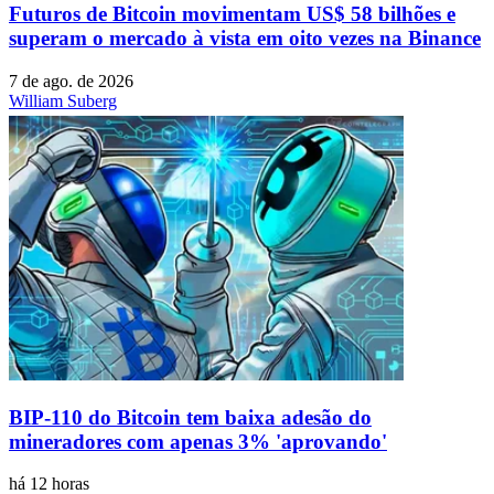
Futuros de Bitcoin movimentam US$ 58 bilhões e
superam o mercado à vista em oito vezes na Binance
7 de ago. de 2026
William Suberg
BIP-110 do Bitcoin tem baixa adesão do
mineradores com apenas 3% 'aprovando'
há 12 horas