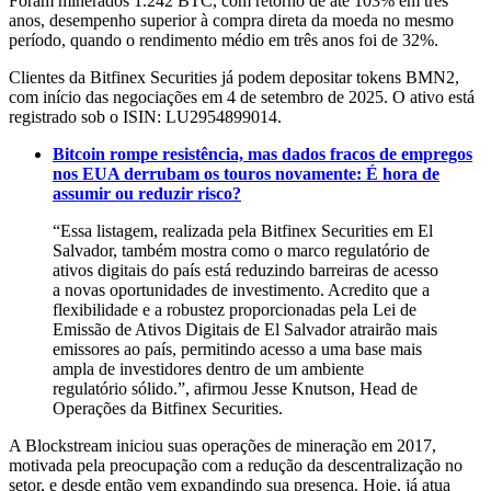
Foram minerados 1.242 BTC, com retorno de até 103% em três
anos, desempenho superior à compra direta da moeda no mesmo
período, quando o rendimento médio em três anos foi de 32%.
Clientes da Bitfinex Securities já podem depositar tokens BMN2,
com início das negociações em 4 de setembro de 2025. O ativo está
registrado sob o ISIN: LU2954899014.
Bitcoin rompe resistência, mas dados fracos de empregos
nos EUA derrubam os touros novamente: É hora de
assumir ou reduzir risco?
“Essa listagem, realizada pela Bitfinex Securities em El
Salvador, também mostra como o marco regulatório de
ativos digitais do país está reduzindo barreiras de acesso
a novas oportunidades de investimento. Acredito que a
flexibilidade e a robustez proporcionadas pela Lei de
Emissão de Ativos Digitais de El Salvador atrairão mais
emissores ao país, permitindo acesso a uma base mais
ampla de investidores dentro de um ambiente
regulatório sólido.”, afirmou Jesse Knutson, Head de
Operações da Bitfinex Securities.
A Blockstream iniciou suas operações de mineração em 2017,
motivada pela preocupação com a redução da descentralização no
setor, e desde então vem expandindo sua presença. Hoje, já atua