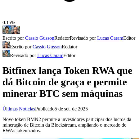
0.15%
Escrito por
Cassio Gusson
Redator
Revisado por
Lucas Caram
Editor
Escrito por
Cassio Gusson
Redator
Revisado por
Lucas Caram
Editor
Bitfinex lança Token RWA que
dá Bitcoin de graça e permite
minerar BTC sem máquinas
Últimas Notícias
Publicado
5 de set. de 2025
Novo token BMN2 permite a investidores participar dos lucros da
mineração de Bitcoin da Blockstream, ampliando o mercado de
RWAs tokenizados.