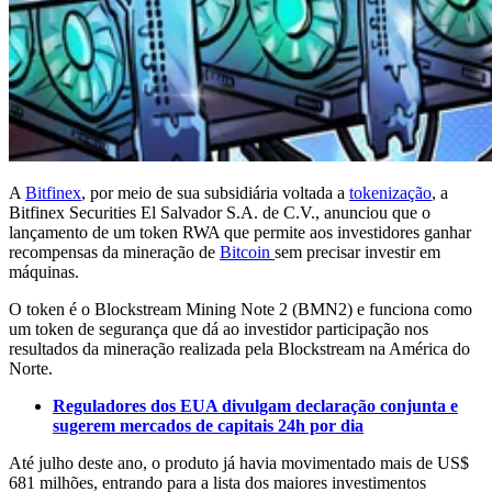
A
Bitfinex
, por meio de sua subsidiária voltada a
tokenização
, a
Bitfinex Securities El Salvador S.A. de C.V., anunciou que o
lançamento de um token RWA que permite aos investidores ganhar
recompensas da mineração de
Bitcoin
sem precisar investir em
máquinas.
O token é o Blockstream Mining Note 2 (BMN2) e funciona como
um token de segurança que dá ao investidor participação nos
resultados da mineração realizada pela Blockstream na América do
Norte.
Reguladores dos EUA divulgam declaração conjunta e
sugerem mercados de capitais 24h por dia
Até julho deste ano, o produto já havia movimentado mais de US$
681 milhões, entrando para a lista dos maiores investimentos