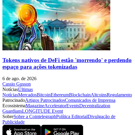
Tokens nativos de DeFi estão 'morrendo' e perdendo
espaço para ações tokenizadas
6 de ago. de 2026
Cassio Gusson
Notícias
Últimas
Notícias
Mercados
Bitcoin
Ethereum
Blockchain
Altcoins
Regulamento
Patrocinado
Artigos Patrocinados
Comunicados de Imprensa
Ecossistema
Magazine
Accelerator
Events
Decentralization
Guardians
LONGITUDE Event
Sobre
Sobre a Cointelegraph
Política Editorial
Divulgação de
Publicidade