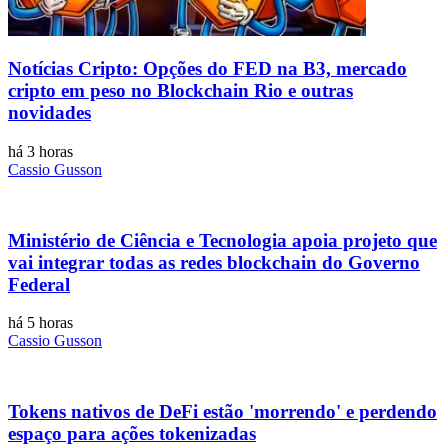
Notícias Cripto: Opções do FED na B3, mercado
cripto em peso no Blockchain Rio e outras
novidades
há 3 horas
Cassio Gusson
Ministério de Ciência e Tecnologia apoia projeto que
vai integrar todas as redes blockchain do Governo
Federal
há 5 horas
Cassio Gusson
Tokens nativos de DeFi estão 'morrendo' e perdendo
espaço para ações tokenizadas