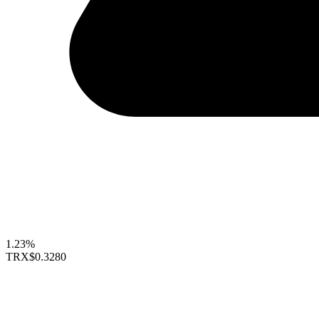
1.23%
TRX
$0.3280