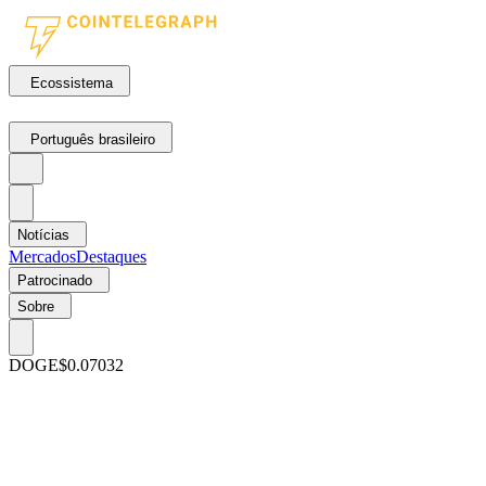
Ecossistema
Português brasileiro
Notícias
Mercados
Destaques
Patrocinado
Sobre
DOGE
$0.07032