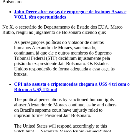
Bolsonaro.
John Deere abre vagas de emprego e de trainne; Asaas e
VOLL têm oportunidades
No X, o secretário do Departamento de Estado dos EUA, Marco
Rubio, reagiu ao julgamento de Bolsonaro dizendo que:
As perseguições políticas do violador de direitos
humanos Alexandre de Moraes, sancionado,
continuam, já que ele e outros membros do Supremo
Tribunal Federal (STF) decidiram injustamente pela
prisão do ex-presidente Jair Bolsonaro. Os Estados
Unidos responderão de forma adequada a essa caça às
bruxas.
CPI não assusta e criptomoedas chegam a US$ 4 tri com o
Bitcoin a US$ 115 mil
The political persecutions by sanctioned human rights
abuser Alexandre de Moraes continue, as he and others
on Brazil's supreme court have unjustly ruled to
imprison former President Jair Bolsonaro.
The United States will respond accordingly to this
witch hunt.— Secretary Marco Rubio (@SecRubio)