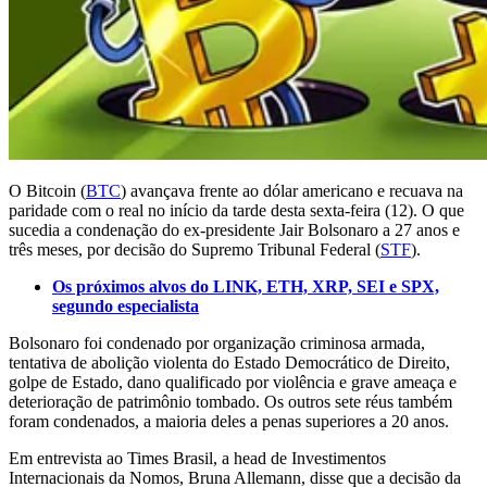
O Bitcoin (
BTC
) avançava frente ao dólar americano e recuava na
paridade com o real no início da tarde desta sexta-feira (12). O que
sucedia a condenação do ex-presidente Jair Bolsonaro a 27 anos e
três meses, por decisão do Supremo Tribunal Federal (
STF
).
Os próximos alvos do LINK, ETH, XRP, SEI e SPX,
segundo especialista
Bolsonaro foi condenado por organização criminosa armada,
tentativa de abolição violenta do Estado Democrático de Direito,
golpe de Estado, dano qualificado por violência e grave ameaça e
deterioração de patrimônio tombado. Os outros sete réus também
foram condenados, a maioria deles a penas superiores a 20 anos.
Em entrevista ao Times Brasil, a head de Investimentos
Internacionais da Nomos, Bruna Allemann, disse que a decisão da