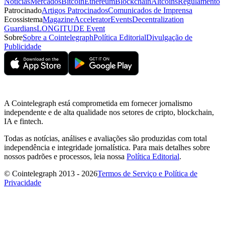
Notícias
Mercados
Bitcoin
Ethereum
Blockchain
Altcoins
Regulamento
Patrocinado
Artigos Patrocinados
Comunicados de Imprensa
Ecossistema
Magazine
Accelerator
Events
Decentralization
Guardians
LONGITUDE Event
Sobre
Sobre a Cointelegraph
Política Editorial
Divulgação de
Publicidade
A Cointelegraph está comprometida em fornecer jornalismo
independente e de alta qualidade nos setores de cripto, blockchain,
IA e fintech.
Todas as notícias, análises e avaliações são produzidas com total
independência e integridade jornalística. Para mais detalhes sobre
nossos padrões e processos, leia nossa
Política Editorial
.
© Cointelegraph 2013 - 2026
Termos de Serviço e Política de
Privacidade