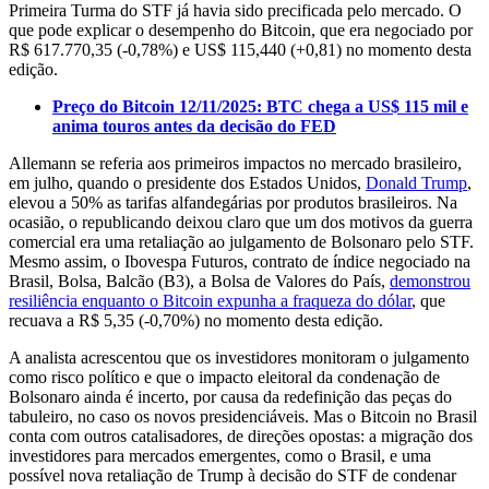
Primeira Turma do STF já havia sido precificada pelo mercado. O
que pode explicar o desempenho do Bitcoin, que era negociado por
R$ 617.770,35 (-0,78%) e US$ 115,440 (+0,81) no momento desta
edição.
Preço do Bitcoin 12/11/2025: BTC chega a US$ 115 mil e
anima touros antes da decisão do FED
Allemann se referia aos primeiros impactos no mercado brasileiro,
em julho, quando o presidente dos Estados Unidos,
Donald Trump
,
elevou a 50% as tarifas alfandegárias por produtos brasileiros. Na
ocasião, o republicando deixou claro que um dos motivos da guerra
comercial era uma retaliação ao julgamento de Bolsonaro pelo STF.
Mesmo assim, o Ibovespa Futuros, contrato de índice negociado na
Brasil, Bolsa, Balcão (B3), a Bolsa de Valores do País,
demonstrou
resiliência enquanto o Bitcoin expunha a fraqueza do dólar
, que
recuava a R$ 5,35 (-0,70%) no momento desta edição.
A analista acrescentou que os investidores monitoram o julgamento
como risco político e que o impacto eleitoral da condenação de
Bolsonaro ainda é incerto, por causa da redefinição das peças do
tabuleiro, no caso os novos presidenciáveis. Mas o Bitcoin no Brasil
conta com outros catalisadores, de direções opostas: a migração dos
investidores para mercados emergentes, como o Brasil, e uma
possível nova retaliação de Trump à decisão do STF de condenar