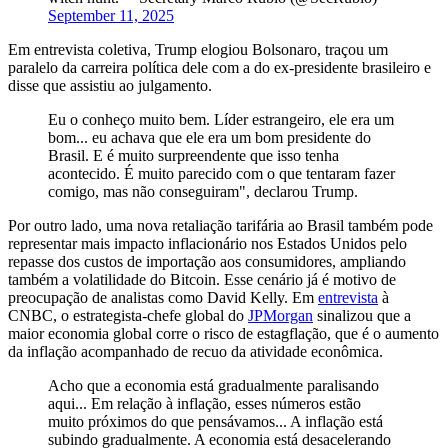
September 11, 2025
Em entrevista coletiva, Trump elogiou Bolsonaro, traçou um
paralelo da carreira política dele com a do ex-presidente brasileiro e
disse que assistiu ao julgamento.
Eu o conheço muito bem. Líder estrangeiro, ele era um
bom... eu achava que ele era um bom presidente do
Brasil. E é muito surpreendente que isso tenha
acontecido. É muito parecido com o que tentaram fazer
comigo, mas não conseguiram", declarou Trump.
Por outro lado, uma nova retaliação tarifária ao Brasil também pode
representar mais impacto inflacionário nos Estados Unidos pelo
repasse dos custos de importação aos consumidores, ampliando
também a volatilidade do Bitcoin. Esse cenário já é motivo de
preocupação de analistas como David Kelly. Em
entrevista
à
CNBC, o estrategista-chefe global do
JPMorgan
sinalizou que a
maior economia global corre o risco de estagflação, que é o aumento
da inflação acompanhado de recuo da atividade econômica.
Acho que a economia está gradualmente paralisando
aqui... Em relação à inflação, esses números estão
muito próximos do que pensávamos... A inflação está
subindo gradualmente. A economia está desacelerando