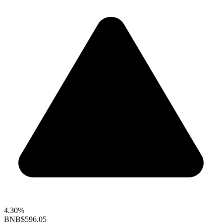
4.30%
BNB
$596.05