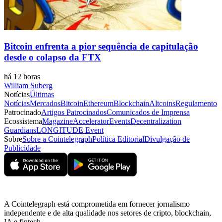
Bitcoin enfrenta a pior sequência de capitulação
desde o colapso da FTX
há 12 horas
William Suberg
Notícias
Últimas
Notícias
Mercados
Bitcoin
Ethereum
Blockchain
Altcoins
Regulamento
Patrocinado
Artigos Patrocinados
Comunicados de Imprensa
Ecossistema
Magazine
Accelerator
Events
Decentralization
Guardians
LONGITUDE Event
Sobre
Sobre a Cointelegraph
Política Editorial
Divulgação de
Publicidade
A Cointelegraph está comprometida em fornecer jornalismo
independente e de alta qualidade nos setores de cripto, blockchain,
IA e fintech.