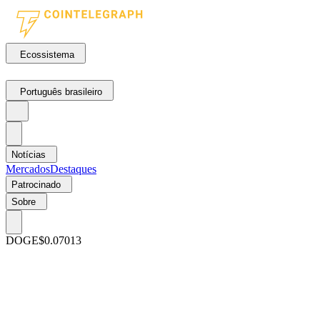
Ecossistema
Português brasileiro
Notícias
Mercados
Destaques
Patrocinado
Sobre
DOGE
$0.07013