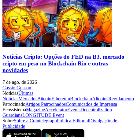
Notícias Cripto: Opções do FED na B3, mercado
cripto em peso no Blockchain Rio e outras
novidades
7 de ago. de 2026
Cassio Gusson
Notícias
Últimas
Notícias
Mercados
Bitcoin
Ethereum
Blockchain
Altcoins
Regulamento
Patrocinado
Artigos Patrocinados
Comunicados de Imprensa
Ecossistema
Magazine
Accelerator
Events
Decentralization
Guardians
LONGITUDE Event
Sobre
Sobre a Cointelegraph
Política Editorial
Divulgação de
Publicidade