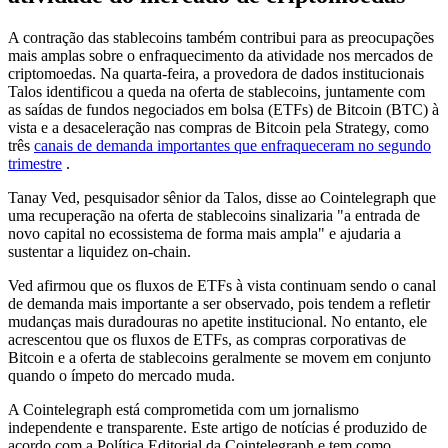
A contração das stablecoins também contribui para as preocupações
mais amplas sobre o enfraquecimento da atividade nos mercados de
criptomoedas. Na quarta-feira, a provedora de dados institucionais
Talos identificou a queda na oferta de stablecoins, juntamente com
as saídas de fundos negociados em bolsa (ETFs) de Bitcoin (BTC) à
vista e a desaceleração nas compras de Bitcoin pela Strategy, como
três
canais de demanda importantes que enfraqueceram no segundo
trimestre
.
Tanay Ved, pesquisador sênior da Talos, disse ao Cointelegraph que
uma recuperação na oferta de stablecoins sinalizaria "a entrada de
novo capital no ecossistema de forma mais ampla" e ajudaria a
sustentar a liquidez on-chain.
Ved afirmou que os fluxos de ETFs à vista continuam sendo o canal
de demanda mais importante a ser observado, pois tendem a refletir
mudanças mais duradouras no apetite institucional. No entanto, ele
acrescentou que os fluxos de ETFs, as compras corporativas de
Bitcoin e a oferta de stablecoins geralmente se movem em conjunto
quando o ímpeto do mercado muda.
A Cointelegraph está comprometida com um jornalismo
independente e transparente. Este artigo de notícias é produzido de
acordo com a Política Editorial da Cointelegraph e tem como