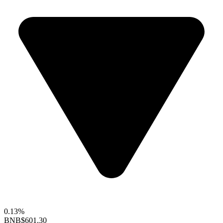
0.13%
BNB
$601.30