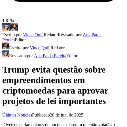
1.81%
Escrito por
Vince Quill
Redator
Revisado por
Ana Paula
Pereira
Editor
Escrito por
Vince Quill
Redator
Revisado por
Ana Paula Pereira
Editor
Trump evita questão sobre
empreendimentos em
criptomoedas para aprovar
projetos de lei importantes
Últimas Notícias
Publicado
28 de jun. de 2025
Diversos parlamentares democratas disseram que não votarão a