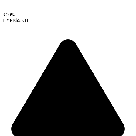
3.20%
HYPE
$55.11