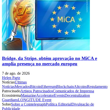
Bridge, da Stripe, obtém aprovação no MiCA e
amplia presença no mercado europeu
7 de ago. de 2026
Helen Partz
Notícias
Últimas
Notícias
Mercados
Bitcoin
Ethereum
Blockchain
Altcoins
Regulamento
Patrocinado
Artigos Patrocinados
Comunicados de Imprensa
Ecossistema
Magazine
Accelerator
Events
Decentralization
Guardians
LONGITUDE Event
Sobre
Sobre a Cointelegraph
Política Editorial
Divulgação de
Publicidade