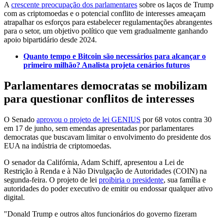
A
crescente preocupação dos parlamentares
sobre os laços de Trump
com as criptomoedas e o potencial conflito de interesses ameaçam
atrapalhar os esforços para estabelecer regulamentações abrangentes
para o setor, um objetivo político que vem gradualmente ganhando
apoio bipartidário desde 2024.
Quanto tempo e Bitcoin são necessários para alcançar o
primeiro milhão? Analista projeta cenários futuros
Parlamentares democratas se mobilizam
para questionar conflitos de interesses
O Senado
aprovou o projeto de lei GENIUS
por 68 votos contra 30
em 17 de junho, sem emendas apresentadas por parlamentares
democratas que buscavam limitar o envolvimento do presidente dos
EUA na indústria de criptomoedas.
O senador da Califórnia, Adam Schiff, apresentou a Lei de
Restrição à Renda e à Não Divulgação de Autoridades (COIN) na
segunda-feira. O projeto de lei
proibiria o presidente
, sua família e
autoridades do poder executivo de emitir ou endossar qualquer ativo
digital.
"Donald Trump e outros altos funcionários do governo fizeram