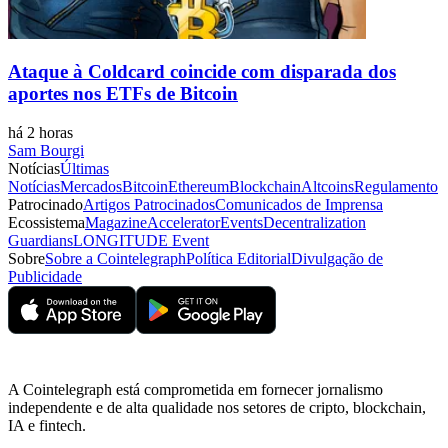
Ataque à Coldcard coincide com disparada dos
aportes nos ETFs de Bitcoin
há 2 horas
Sam Bourgi
Notícias
Últimas
Notícias
Mercados
Bitcoin
Ethereum
Blockchain
Altcoins
Regulamento
Patrocinado
Artigos Patrocinados
Comunicados de Imprensa
Ecossistema
Magazine
Accelerator
Events
Decentralization
Guardians
LONGITUDE Event
Sobre
Sobre a Cointelegraph
Política Editorial
Divulgação de
Publicidade
A Cointelegraph está comprometida em fornecer jornalismo
independente e de alta qualidade nos setores de cripto, blockchain,
IA e fintech.