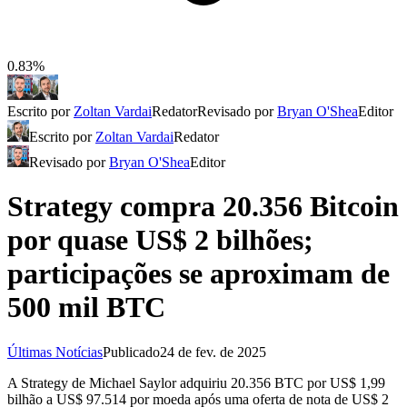
0.83%
Escrito por
Zoltan Vardai
Redator
Revisado por
Bryan O'Shea
Editor
Escrito por
Zoltan Vardai
Redator
Revisado por
Bryan O'Shea
Editor
Strategy compra 20.356 Bitcoin
por quase US$ 2 bilhões;
participações se aproximam de
500 mil BTC
Últimas Notícias
Publicado
24 de fev. de 2025
A Strategy de Michael Saylor adquiriu 20.356 BTC por US$ 1,99
bilhão a US$ 97.514 por moeda após uma oferta de nota de US$ 2