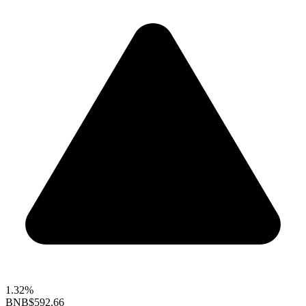
1.32%
BNB
$592.66