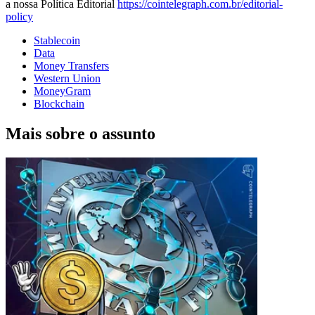
a nossa Política Editorial
https://cointelegraph.com.br/editorial-
policy
Stablecoin
Data
Money Transfers
Western Union
MoneyGram
Blockchain
Mais sobre o assunto