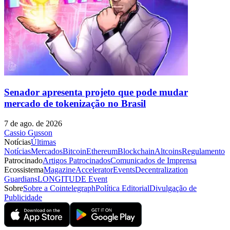
Senador apresenta projeto que pode mudar
mercado de tokenização no Brasil
7 de ago. de 2026
Cassio Gusson
Notícias
Últimas
Notícias
Mercados
Bitcoin
Ethereum
Blockchain
Altcoins
Regulamento
Patrocinado
Artigos Patrocinados
Comunicados de Imprensa
Ecossistema
Magazine
Accelerator
Events
Decentralization
Guardians
LONGITUDE Event
Sobre
Sobre a Cointelegraph
Política Editorial
Divulgação de
Publicidade