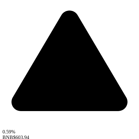
0.59%
BNB
$603.94