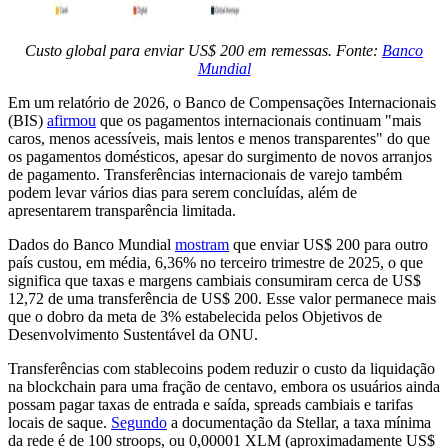
Custo global para enviar US$ 200 em remessas. Fonte:
Banco
Mundial
Em um relatório de 2026, o Banco de Compensações Internacionais
(BIS)
afirmou
que os pagamentos internacionais continuam "mais
caros, menos acessíveis, mais lentos e menos transparentes" do que
os pagamentos domésticos, apesar do surgimento de novos arranjos
de pagamento. Transferências internacionais de varejo também
podem levar vários dias para serem concluídas, além de
apresentarem transparência limitada.
Dados do Banco Mundial
mostram
que enviar US$ 200 para outro
país custou, em média, 6,36% no terceiro trimestre de 2025, o que
significa que taxas e margens cambiais consumiram cerca de US$
12,72 de uma transferência de US$ 200. Esse valor permanece mais
que o dobro da meta de 3% estabelecida pelos Objetivos de
Desenvolvimento Sustentável da ONU.
Transferências com stablecoins podem reduzir o custo da liquidação
na blockchain para uma fração de centavo, embora os usuários ainda
possam pagar taxas de entrada e saída, spreads cambiais e tarifas
locais de saque.
Segundo
a documentação da Stellar, a taxa mínima
da rede é de 100 stroops, ou 0,00001 XLM (aproximadamente US$