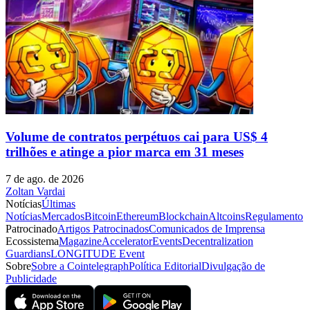
Volume de contratos perpétuos cai para US$ 4
trilhões e atinge a pior marca em 31 meses
7 de ago. de 2026
Zoltan Vardai
Notícias
Últimas
Notícias
Mercados
Bitcoin
Ethereum
Blockchain
Altcoins
Regulamento
Patrocinado
Artigos Patrocinados
Comunicados de Imprensa
Ecossistema
Magazine
Accelerator
Events
Decentralization
Guardians
LONGITUDE Event
Sobre
Sobre a Cointelegraph
Política Editorial
Divulgação de
Publicidade