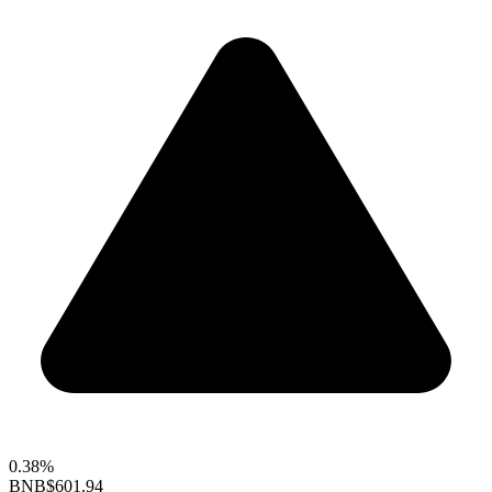
0.38%
BNB
$601.94