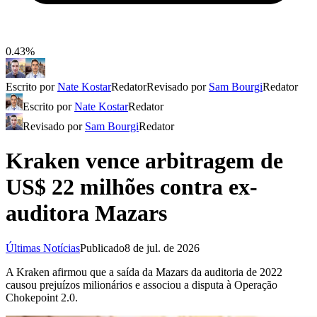
0.43%
Escrito por
Nate Kostar
Redator
Revisado por
Sam Bourgi
Redator
Escrito por
Nate Kostar
Redator
Revisado por
Sam Bourgi
Redator
Kraken vence arbitragem de
US$ 22 milhões contra ex-
auditora Mazars
Últimas Notícias
Publicado
8 de jul. de 2026
A Kraken afirmou que a saída da Mazars da auditoria de 2022
causou prejuízos milionários e associou a disputa à Operação
Chokepoint 2.0.