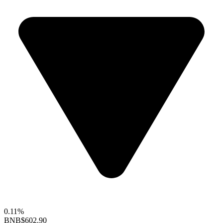
0.11%
BNB
$602.90