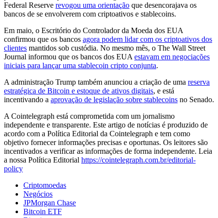
Federal Reserve
revogou uma orientação
que desencorajava os
bancos de se envolverem com criptoativos e stablecoins.
Em maio, o Escritório do Controlador da Moeda dos EUA
confirmou que os bancos
agora podem lidar com os criptoativos dos
clientes
mantidos sob custódia. No mesmo mês, o The Wall Street
Journal informou que os bancos dos EUA
estavam em negociações
iniciais para lançar uma stablecoin cripto conjunta
.
A administração Trump também anunciou a criação de uma
reserva
estratégica de Bitcoin e estoque de ativos digitais
, e está
incentivando a
aprovação de legislação sobre stablecoins
no Senado.
A Cointelegraph está comprometida com um jornalismo
independente e transparente. Este artigo de notícias é produzido de
acordo com a Política Editorial da Cointelegraph e tem como
objetivo fornecer informações precisas e oportunas. Os leitores são
incentivados a verificar as informações de forma independente. Leia
a nossa Política Editorial
https://cointelegraph.com.br/editorial-
policy
Criptomoedas
Negócios
JPMorgan Chase
Bitcoin ETF