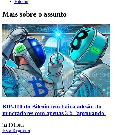
Bitcoin
Mais sobre o assunto
BIP-110 do Bitcoin tem baixa adesão do
mineradores com apenas 3% 'aprovando'
há 10 horas
Ezra Reguerra