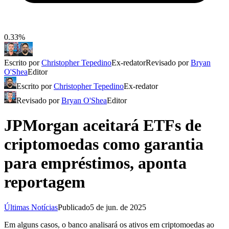
0.33%
Escrito por
Christopher Tepedino
Ex-redator
Revisado por
Bryan
O'Shea
Editor
Escrito por
Christopher Tepedino
Ex-redator
Revisado por
Bryan O'Shea
Editor
JPMorgan aceitará ETFs de
criptomoedas como garantia
para empréstimos, aponta
reportagem
Últimas Notícias
Publicado
5 de jun. de 2025
Em alguns casos, o banco analisará os ativos em criptomoedas ao