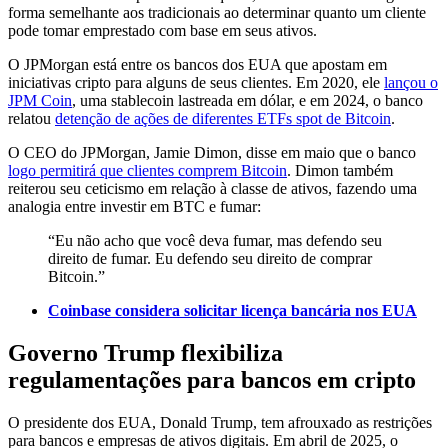
forma semelhante aos tradicionais ao determinar quanto um cliente
pode tomar emprestado com base em seus ativos.
O JPMorgan está entre os bancos dos EUA que apostam em
iniciativas cripto para alguns de seus clientes. Em 2020, ele
lançou o
JPM Coin
, uma stablecoin lastreada em dólar, e em 2024, o banco
relatou
detenção de ações de diferentes ETFs spot de Bitcoin
.
O CEO do JPMorgan, Jamie Dimon, disse em maio que o banco
logo permitirá que clientes comprem Bitcoin
. Dimon também
reiterou seu ceticismo em relação à classe de ativos, fazendo uma
analogia entre investir em BTC e fumar:
“Eu não acho que você deva fumar, mas defendo seu
direito de fumar. Eu defendo seu direito de comprar
Bitcoin.”
Coinbase considera solicitar licença bancária nos EUA
Governo Trump flexibiliza
regulamentações para bancos em cripto
O presidente dos EUA, Donald Trump, tem afrouxado as restrições
para bancos e empresas de ativos digitais. Em abril de 2025, o