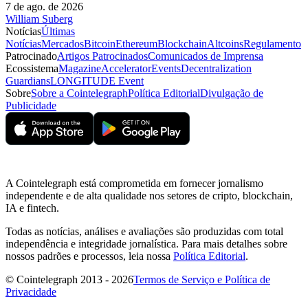
7 de ago. de 2026
William Suberg
Notícias
Últimas
Notícias
Mercados
Bitcoin
Ethereum
Blockchain
Altcoins
Regulamento
Patrocinado
Artigos Patrocinados
Comunicados de Imprensa
Ecossistema
Magazine
Accelerator
Events
Decentralization
Guardians
LONGITUDE Event
Sobre
Sobre a Cointelegraph
Política Editorial
Divulgação de
Publicidade
A Cointelegraph está comprometida em fornecer jornalismo
independente e de alta qualidade nos setores de cripto, blockchain,
IA e fintech.
Todas as notícias, análises e avaliações são produzidas com total
independência e integridade jornalística. Para mais detalhes sobre
nossos padrões e processos, leia nossa
Política Editorial
.
© Cointelegraph 2013 - 2026
Termos de Serviço e Política de
Privacidade