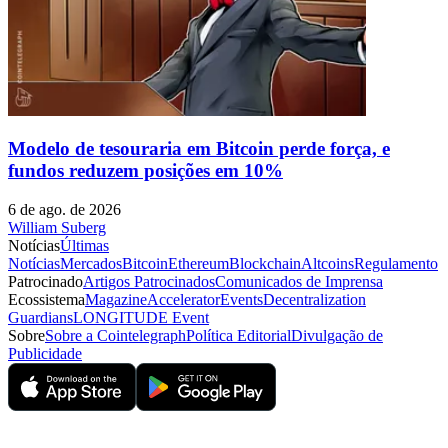
Modelo de tesouraria em Bitcoin perde força, e
fundos reduzem posições em 10%
6 de ago. de 2026
William Suberg
Notícias
Últimas
Notícias
Mercados
Bitcoin
Ethereum
Blockchain
Altcoins
Regulamento
Patrocinado
Artigos Patrocinados
Comunicados de Imprensa
Ecossistema
Magazine
Accelerator
Events
Decentralization
Guardians
LONGITUDE Event
Sobre
Sobre a Cointelegraph
Política Editorial
Divulgação de
Publicidade