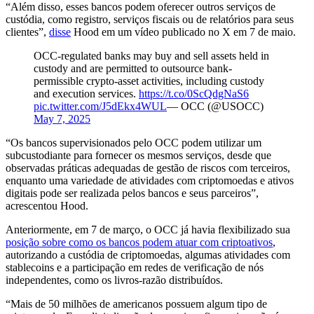
“Além disso, esses bancos podem oferecer outros serviços de
custódia, como registro, serviços fiscais ou de relatórios para seus
clientes”,
disse
Hood em um vídeo publicado no X em 7 de maio.
OCC-regulated banks may buy and sell assets held in
custody and are permitted to outsource bank-
permissible crypto-asset activities, including custody
and execution services.
https://t.co/0ScQdgNaS6
pic.twitter.com/J5dEkx4WUL
— OCC (@USOCC)
May 7, 2025
“Os bancos supervisionados pelo OCC podem utilizar um
subcustodiante para fornecer os mesmos serviços, desde que
observadas práticas adequadas de gestão de riscos com terceiros,
enquanto uma variedade de atividades com criptomoedas e ativos
digitais pode ser realizada pelos bancos e seus parceiros”,
acrescentou Hood.
Anteriormente, em 7 de março, o OCC já havia flexibilizado sua
posição sobre como os bancos podem atuar com criptoativos
,
autorizando a custódia de criptomoedas, algumas atividades com
stablecoins e a participação em redes de verificação de nós
independentes, como os livros-razão distribuídos.
“Mais de 50 milhões de americanos possuem algum tipo de