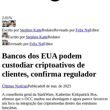
2.01%
Escrito por
Stephen Katte
Redator
Revisado por
Felix Ng
Editor
Escrito por
Stephen Katte
Redator
Revisado por
Felix Ng
Editor
Bancos dos EUA podem
custodiar criptoativos de
clientes, confirma regulador
Últimas Notícias
Publicado
8 de mai. de 2025
A conselheira geral da StarkWare, Katherine Kirkpatrick Bos,
afirmou que o OCC mudou sua abordagem e agora parece favorecer
um foco na integração das criptomoedas dentro das estruturas
bancárias.