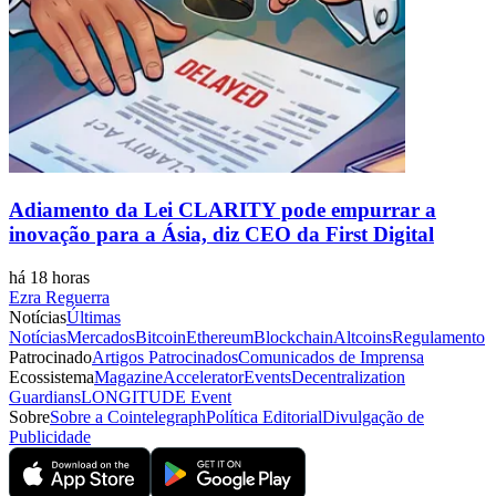
Adiamento da Lei CLARITY pode empurrar a
inovação para a Ásia, diz CEO da First Digital
há 18 horas
Ezra Reguerra
Notícias
Últimas
Notícias
Mercados
Bitcoin
Ethereum
Blockchain
Altcoins
Regulamento
Patrocinado
Artigos Patrocinados
Comunicados de Imprensa
Ecossistema
Magazine
Accelerator
Events
Decentralization
Guardians
LONGITUDE Event
Sobre
Sobre a Cointelegraph
Política Editorial
Divulgação de
Publicidade