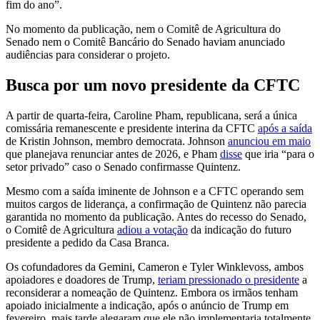
fim do ano”.
No momento da publicação, nem o Comitê de Agricultura do
Senado nem o Comitê Bancário do Senado haviam anunciado
audiências para considerar o projeto.
Busca por um novo presidente da CFTC
A partir de quarta-feira, Caroline Pham, republicana, será a única
comissária remanescente e presidente interina da CFTC
após a saída
de Kristin Johnson, membro democrata. Johnson
anunciou em maio
que planejava renunciar antes de 2026, e Pham
disse
que iria “para o
setor privado” caso o Senado confirmasse Quintenz.
Mesmo com a saída iminente de Johnson e a CFTC operando sem
muitos cargos de liderança, a confirmação de Quintenz não parecia
garantida no momento da publicação. Antes do recesso do Senado,
o Comitê de Agricultura
adiou a votação
da indicação do futuro
presidente a pedido da Casa Branca.
Os cofundadores da Gemini, Cameron e Tyler Winklevoss, ambos
apoiadores e doadores de Trump,
teriam pressionado o presidente
a
reconsiderar a nomeação de Quintenz. Embora os irmãos tenham
apoiado inicialmente a indicação, após o anúncio de Trump em
fevereiro, mais tarde alegaram que ele não implementaria totalmente