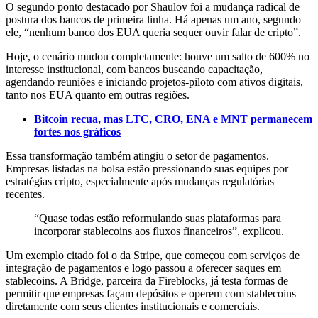
O segundo ponto destacado por Shaulov foi a mudança radical de
postura dos bancos de primeira linha. Há apenas um ano, segundo
ele, “nenhum banco dos EUA queria sequer ouvir falar de cripto”.
Hoje, o cenário mudou completamente: houve um salto de 600% no
interesse institucional, com bancos buscando capacitação,
agendando reuniões e iniciando projetos-piloto com ativos digitais,
tanto nos EUA quanto em outras regiões.
Bitcoin recua, mas LTC, CRO, ENA e MNT permanecem
fortes nos gráficos
Essa transformação também atingiu o setor de pagamentos.
Empresas listadas na bolsa estão pressionando suas equipes por
estratégias cripto, especialmente após mudanças regulatórias
recentes.
“Quase todas estão reformulando suas plataformas para
incorporar stablecoins aos fluxos financeiros”, explicou.
Um exemplo citado foi o da Stripe, que começou com serviços de
integração de pagamentos e logo passou a oferecer saques em
stablecoins. A Bridge, parceira da Fireblocks, já testa formas de
permitir que empresas façam depósitos e operem com stablecoins
diretamente com seus clientes institucionais e comerciais.