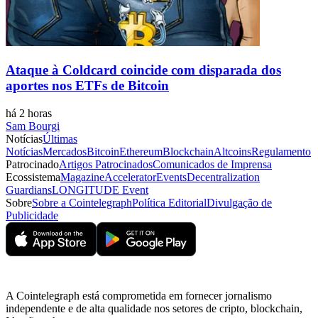
Ataque à Coldcard coincide com disparada dos
aportes nos ETFs de Bitcoin
há 2 horas
Sam Bourgi
Notícias
Últimas
Notícias
Mercados
Bitcoin
Ethereum
Blockchain
Altcoins
Regulamento
Patrocinado
Artigos Patrocinados
Comunicados de Imprensa
Ecossistema
Magazine
Accelerator
Events
Decentralization
Guardians
LONGITUDE Event
Sobre
Sobre a Cointelegraph
Política Editorial
Divulgação de
Publicidade
A Cointelegraph está comprometida em fornecer jornalismo
independente e de alta qualidade nos setores de cripto, blockchain,