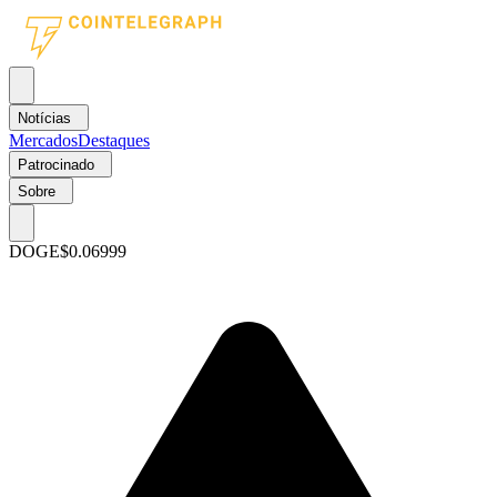
Notícias
Mercados
Destaques
Patrocinado
Sobre
DOGE
$0.06999