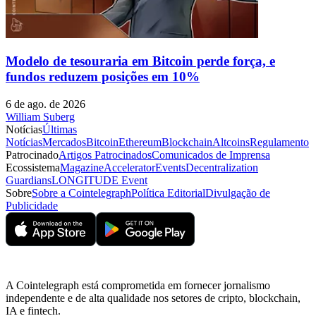
Modelo de tesouraria em Bitcoin perde força, e
fundos reduzem posições em 10%
6 de ago. de 2026
William Suberg
Notícias
Últimas
Notícias
Mercados
Bitcoin
Ethereum
Blockchain
Altcoins
Regulamento
Patrocinado
Artigos Patrocinados
Comunicados de Imprensa
Ecossistema
Magazine
Accelerator
Events
Decentralization
Guardians
LONGITUDE Event
Sobre
Sobre a Cointelegraph
Política Editorial
Divulgação de
Publicidade
A Cointelegraph está comprometida em fornecer jornalismo
independente e de alta qualidade nos setores de cripto, blockchain,
IA e fintech.