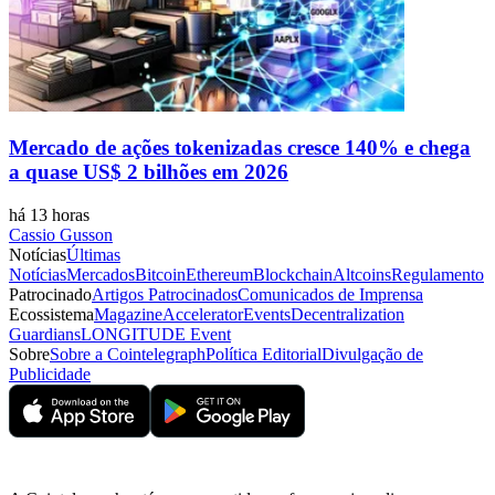
Mercado de ações tokenizadas cresce 140% e chega
a quase US$ 2 bilhões em 2026
há 13 horas
Cassio Gusson
Notícias
Últimas
Notícias
Mercados
Bitcoin
Ethereum
Blockchain
Altcoins
Regulamento
Patrocinado
Artigos Patrocinados
Comunicados de Imprensa
Ecossistema
Magazine
Accelerator
Events
Decentralization
Guardians
LONGITUDE Event
Sobre
Sobre a Cointelegraph
Política Editorial
Divulgação de
Publicidade