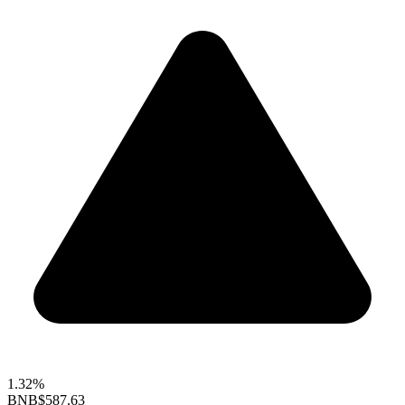
1.32%
BNB
$587.63