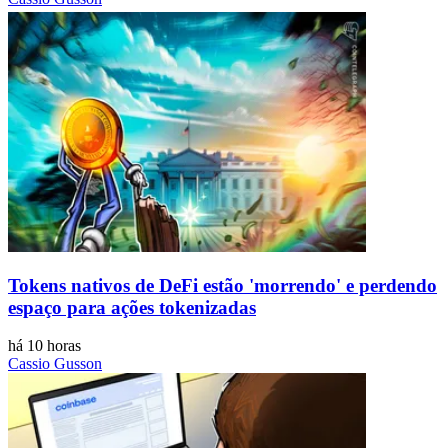
Tokens nativos de DeFi estão 'morrendo' e perdendo
espaço para ações tokenizadas
há 10 horas
Cassio Gusson