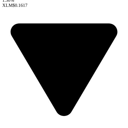
1.30%
XLM
$0.1617