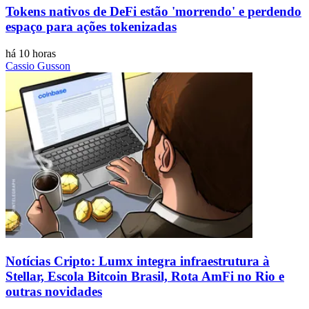
Tokens nativos de DeFi estão 'morrendo' e perdendo
espaço para ações tokenizadas
há 10 horas
Cassio Gusson
Notícias Cripto: Lumx integra infraestrutura à
Stellar, Escola Bitcoin Brasil, Rota AmFi no Rio e
outras novidades