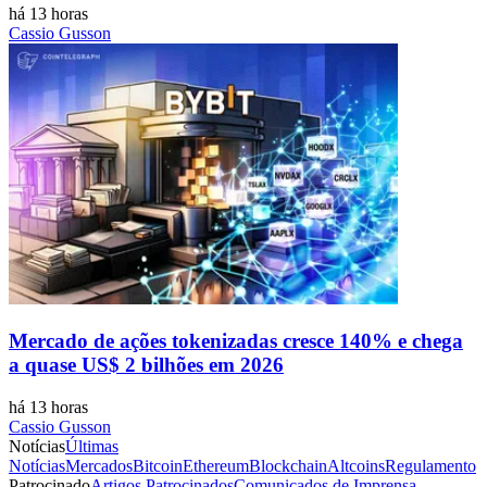
há 13 horas
Cassio Gusson
Mercado de ações tokenizadas cresce 140% e chega
a quase US$ 2 bilhões em 2026
há 13 horas
Cassio Gusson
Notícias
Últimas
Notícias
Mercados
Bitcoin
Ethereum
Blockchain
Altcoins
Regulamento
Patrocinado
Artigos Patrocinados
Comunicados de Imprensa