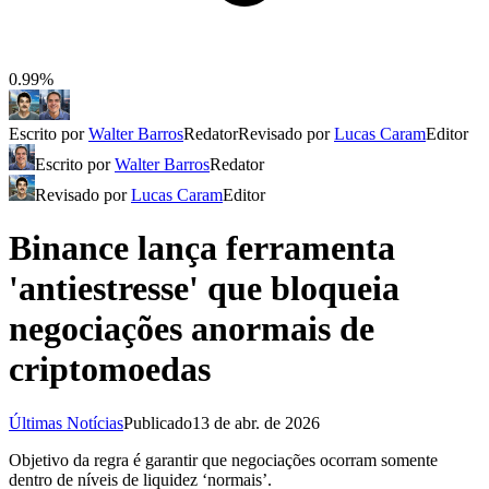
0.99%
Escrito por
Walter Barros
Redator
Revisado por
Lucas Caram
Editor
Escrito por
Walter Barros
Redator
Revisado por
Lucas Caram
Editor
Binance lança ferramenta
'antiestresse' que bloqueia
negociações anormais de
criptomoedas
Últimas Notícias
Publicado
13 de abr. de 2026
Objetivo da regra é garantir que negociações ocorram somente
dentro de níveis de liquidez ‘normais’.