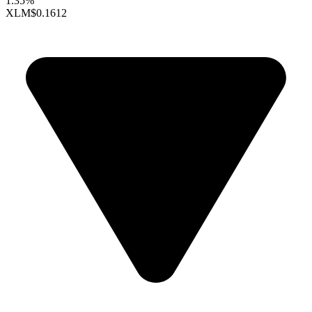
1.35%
XLM
$0.1612