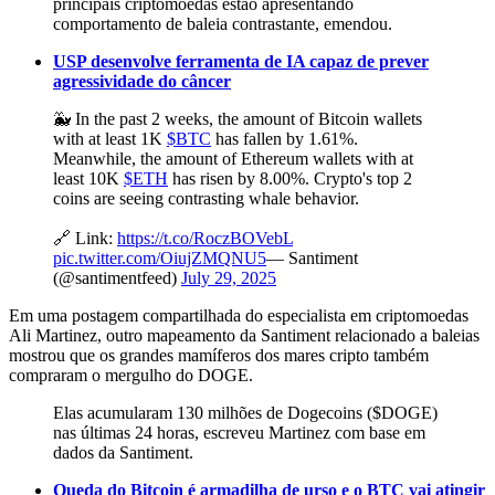
principais criptomoedas estão apresentando
comportamento de baleia contrastante, emendou.
USP desenvolve ferramenta de IA capaz de prever
agressividade do câncer
🐳 In the past 2 weeks, the amount of Bitcoin wallets
with at least 1K
$BTC
has fallen by 1.61%.
Meanwhile, the amount of Ethereum wallets with at
least 10K
$ETH
has risen by 8.00%. Crypto's top 2
coins are seeing contrasting whale behavior.
🔗 Link:
https://t.co/RoczBOVebL
pic.twitter.com/OiujZMQNU5
— Santiment
(@santimentfeed)
July 29, 2025
Em uma postagem compartilhada do especialista em criptomoedas
Ali Martinez, outro mapeamento da Santiment relacionado a baleias
mostrou que os grandes mamíferos dos mares cripto também
compraram o mergulho do DOGE.
Elas acumularam 130 milhões de Dogecoins ($DOGE)
nas últimas 24 horas, escreveu Martinez com base em
dados da Santiment.
Queda do Bitcoin é armadilha de urso e o BTC vai atingir