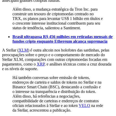
antecipam grandes compras futuras.
Além disso, a mudança estratégica da Tron Inc. para
construir um tesouro de criptomoedas centrado no
TRX, os planos para levantar US$ 1 bilhão em títulos e
o crescente interesse institucional contribuem para seu
status de tendência, salientou a Santiment.
Brasil ultrapassa R$ 456 milhões em retiradas mensais de
fundos cripto enquanto Ethereum alcança supremacia
A Stellar (
XLM
) é outra altcoin nos holofotes das sardinhas, pelas
preocupações sobre o preço e o comportamento de mercado do
Stellar XLM, comparações com outras criptomoedas focadas em
pagamentos, como o
XRP
, e análises técnicas como a cruz dourada
e os níveis de suporte.
Há também conversas sobre emissão de tokens,
endereços de carteira e saldos de tokens no Stellar e na
Binance Smart Chain (BSC), destacando a confusão e
o interesse na transparência e distribuição do token.
Além disso, há referências a negociações,
compatibilidade de carteiras e endereços de contratos
oficiais relacionados à Stellar e ao token
VELO
na rede
da Stellar, acrescentou a publicação.