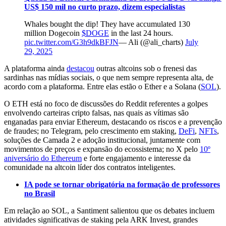
US$ 150 mil no curto prazo, dizem especialistas
Whales bought the dip! They have accumulated 130
million Dogecoin
$DOGE
in the last 24 hours.
pic.twitter.com/G3h9dkBFJN
— Ali (@ali_charts)
July
29, 2025
A plataforma ainda
destacou
outras altcoins sob o frenesi das
sardinhas nas mídias sociais, o que nem sempre representa alta, de
acordo com a plataforma. Entre elas estão o Ether e a Solana (
SOL
).
O ETH está no foco de discussões do Reddit referentes a golpes
envolvendo carteiras cripto falsas, nas quais as vítimas são
enganadas para enviar Ethereum, destacando os riscos e a prevenção
de fraudes; no Telegram, pelo crescimento em staking,
DeFi
,
NFTs
,
soluções de Camada 2 e adoção institucional, juntamente com
movimentos de preços e expansão do ecossistema; no X pelo
10º
aniversário do Ethereum
e forte engajamento e interesse da
comunidade na altcoin líder dos contratos inteligentes.
IA pode se tornar obrigatória na formação de professores
no Brasil
Em relação ao SOL, a Santiment salientou que os debates incluem
atividades significativas de staking pela ARK Invest, grandes