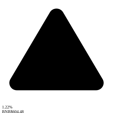
1.22%
BNB
$604.48