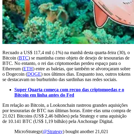
Recuado a US$ 117,4 mil (-1%) na manhã desta quarta-feira (30), o
Bitcoin (
BTC
) se mantinha como objeto de desejo de tesourarias de
BTC. No entanto, o rei das criptomoedas perdeu espaço para o
Ethereum (
ETH
) entre as baleias, que também se alvoroçaram sobre
o Dogecoin (
DOGE
) nos últimos dias. Enquanto isso, outros tokens
se destacavam no burburinho das sardinhas nas redes sociais.
Super Quarta começa com recuo das criptomoedas e o
Bitcoin em linha antes do Fed
Em relação ao Bitcoin, a Lookonchain rastreou grandes aquisições
por tesourarias de BTC nas últimas horas. Entre elas uma compra de
21.021 Bitcoins (US$ 2,46 bilhões) pela Strategy e uma aquisição
de 10.141 BTC (US$ 1,19 bilhão) pela Anchorage Digital.
MicroStrategy(
@Strategy
) bought another 21,021