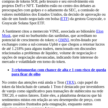
compras de tokens SOL pelo tesouro e seu envolvimento em
projetos DeFi e NFT. Também estão no centro dos debates as
preocupações com golpes e o adiamento da SEC, a comissão de
valores mobiliários dos Estados Unidos, da decisão de aprovação ou
não de um fundo negociado em bolsa (
ETF
) da gestora Grayscale, o
Grayscale Solana Spot ETF.
A Santiment citou a memecoin VINE, associada ao bilionário
Elon
Musk
, que está no burburinho das sardinhas, que acreditam no
potencial de crescimento do token; o
OMNI
, recém-listado por
exchanges como a sul-coreana Upbit e que chegou a retornar lucros
de até 1.218% para alguns traders, mencionado em discussões
relacionadas a problemas de liquidez, volume de negociação e
opções de negociação alavancadas, indicando forte interesse do
mercado e volatilidade em torno do token.
3 criptomoedas com chance de alta e 1 com risco de queda
para ficar de olho
No centro das atenções está ainda o Tron (
TRX
), cujo papel do
token da blockchain de camada 1 Tron é destacado por investidores
de varejo como significativo para transações de stablecoins na rede
TRC20, e outros fatores. Entre eles, a plataforma destacou que há
sentimentos mistos em relação ao seu desempenho de preço, com
alguns usuários frustrados pela estagnação, enquanto outros