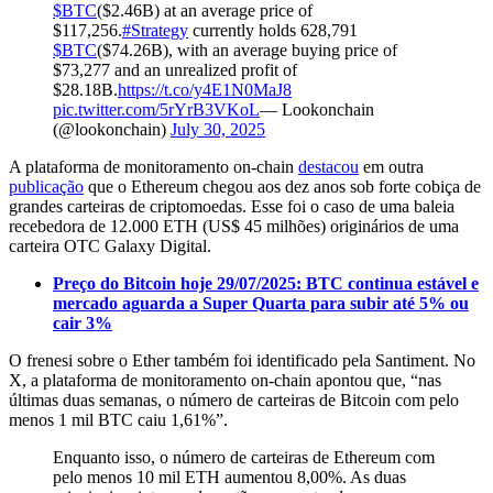
$BTC
($2.46B) at an average price of
$117,256.
#Strategy
currently holds 628,791
$BTC
($74.26B), with an average buying price of
$73,277 and an unrealized profit of
$28.18B.
https://t.co/y4E1N0MaJ8
pic.twitter.com/5rYrB3VKoL
— Lookonchain
(@lookonchain)
July 30, 2025
A plataforma de monitoramento on-chain
destacou
em outra
publicação
que o Ethereum chegou aos dez anos sob forte cobiça de
grandes carteiras de criptomoedas. Esse foi o caso de uma baleia
recebedora de 12.000 ETH (US$ 45 milhões) originários de uma
carteira OTC Galaxy Digital.
Preço do Bitcoin hoje 29/07/2025: BTC continua estável e
mercado aguarda a Super Quarta para subir até 5% ou
cair 3%
O frenesi sobre o Ether também foi identificado pela Santiment. No
X, a plataforma de monitoramento on-chain apontou que, “nas
últimas duas semanas, o número de carteiras de Bitcoin com pelo
menos 1 mil BTC caiu 1,61%”.
Enquanto isso, o número de carteiras de Ethereum com
pelo menos 10 mil ETH aumentou 8,00%. As duas