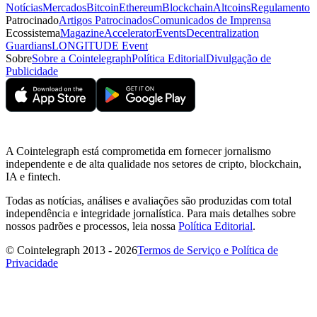
Notícias
Mercados
Bitcoin
Ethereum
Blockchain
Altcoins
Regulamento
Patrocinado
Artigos Patrocinados
Comunicados de Imprensa
Ecossistema
Magazine
Accelerator
Events
Decentralization
Guardians
LONGITUDE Event
Sobre
Sobre a Cointelegraph
Política Editorial
Divulgação de
Publicidade
A Cointelegraph está comprometida em fornecer jornalismo
independente e de alta qualidade nos setores de cripto, blockchain,
IA e fintech.
Todas as notícias, análises e avaliações são produzidas com total
independência e integridade jornalística. Para mais detalhes sobre
nossos padrões e processos, leia nossa
Política Editorial
.
© Cointelegraph 2013 - 2026
Termos de Serviço e Política de
Privacidade