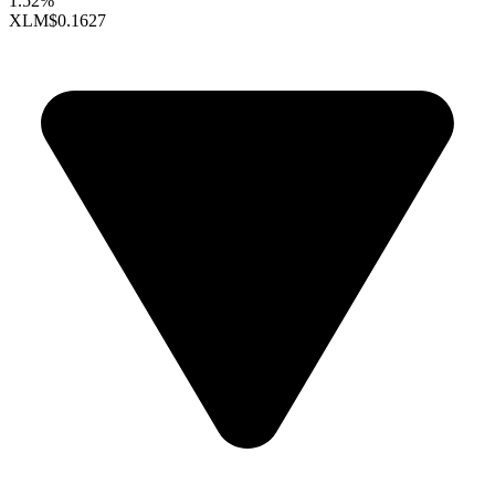
1.52%
XLM
$0.1627