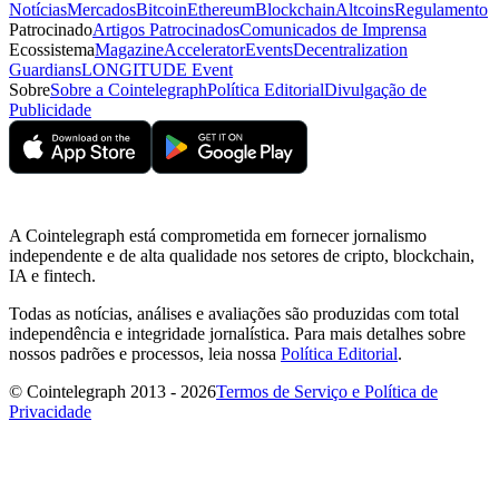
Notícias
Mercados
Bitcoin
Ethereum
Blockchain
Altcoins
Regulamento
Patrocinado
Artigos Patrocinados
Comunicados de Imprensa
Ecossistema
Magazine
Accelerator
Events
Decentralization
Guardians
LONGITUDE Event
Sobre
Sobre a Cointelegraph
Política Editorial
Divulgação de
Publicidade
A Cointelegraph está comprometida em fornecer jornalismo
independente e de alta qualidade nos setores de cripto, blockchain,
IA e fintech.
Todas as notícias, análises e avaliações são produzidas com total
independência e integridade jornalística. Para mais detalhes sobre
nossos padrões e processos, leia nossa
Política Editorial
.
© Cointelegraph 2013 - 2026
Termos de Serviço e Política de
Privacidade