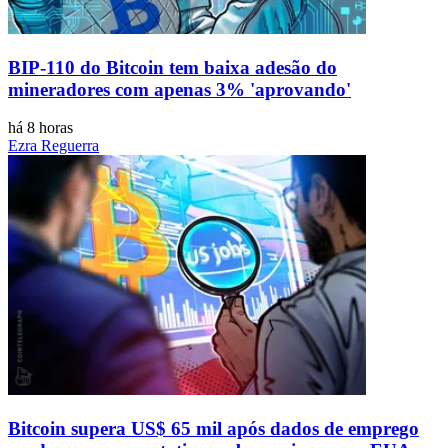
BIP-110 do Bitcoin tem baixa adesão do
mineradores com apenas 3% 'aprovando'
há 8 horas
Ezra Reguerra
Bitcoin supera US$ 65 mil após dados de emprego