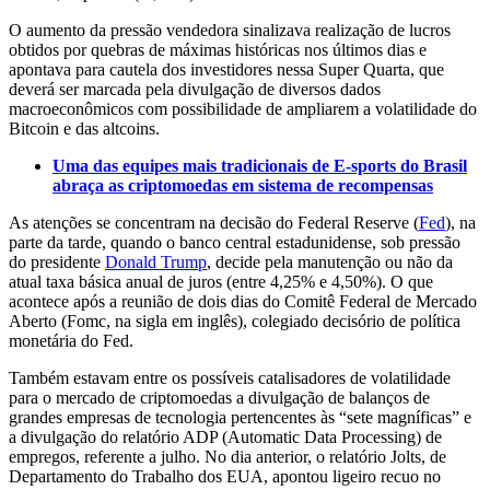
O aumento da pressão vendedora sinalizava realização de lucros
obtidos por quebras de máximas históricas nos últimos dias e
apontava para cautela dos investidores nessa Super Quarta, que
deverá ser marcada pela divulgação de diversos dados
macroeconômicos com possibilidade de ampliarem a volatilidade do
Bitcoin e das altcoins.
Uma das equipes mais tradicionais de E-sports do Brasil
abraça as criptomoedas em sistema de recompensas
As atenções se concentram na decisão do Federal Reserve (
Fed
), na
parte da tarde, quando o banco central estadunidense, sob pressão
do presidente
Donald Trump
, decide pela manutenção ou não da
atual taxa básica anual de juros (entre 4,25% e 4,50%). O que
acontece após a reunião de dois dias do Comitê Federal de Mercado
Aberto (Fomc, na sigla em inglês), colegiado decisório de política
monetária do Fed.
Também estavam entre os possíveis catalisadores de volatilidade
para o mercado de criptomoedas a divulgação de balanços de
grandes empresas de tecnologia pertencentes às “sete magníficas” e
a divulgação do relatório ADP (Automatic Data Processing) de
empregos, referente a julho. No dia anterior, o relatório Jolts, de
Departamento do Trabalho dos EUA, apontou ligeiro recuo no