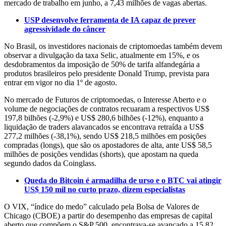
mercado de trabalho em junho, a 7,43 milhões de vagas abertas.
USP desenvolve ferramenta de IA capaz de prever
agressividade do câncer
No Brasil, os investidores nacionais de criptomoedas também devem
observar a divulgação da taxa Selic, atualmente em 15%, e os
desdobramentos da imposição de 50% de tarifa alfandegária a
produtos brasileiros pelo presidente Donald Trump, prevista para
entrar em vigor no dia 1º de agosto.
No mercado de Futuros de criptomoedas, o Interesse Aberto e o
volume de negociações de contratos recuaram a respectivos US$
197,8 bilhões (-2,9%) e US$ 280,6 bilhões (-12%), enquanto a
liquidação de traders alavancados se encontrava retraída a US$
277,2 milhões (-38,1%), sendo US$ 218,5 milhões em posições
compradas (longs), que são os apostadores de alta, ante US$ 58,5
milhões de posições vendidas (shorts), que apostam na queda
segundo dados da Coinglass.
Queda do Bitcoin é armadilha de urso e o BTC vai atingir
US$ 150 mil no curto prazo, dizem especialistas
O VIX, “índice do medo” calculado pela Bolsa de Valores de
Chicago (CBOE) a partir do desempenho das empresas de capital
aberto que compõem o S&P 500, encontrava-se avançado a 15,82