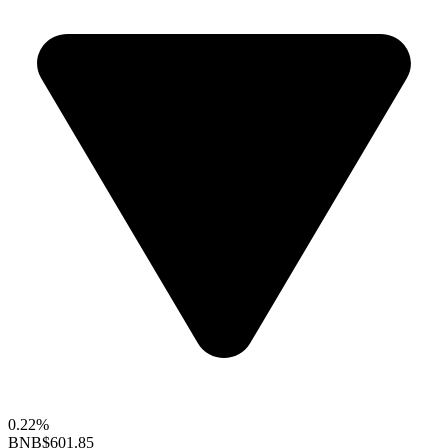
0.22%
BNB
$601.85