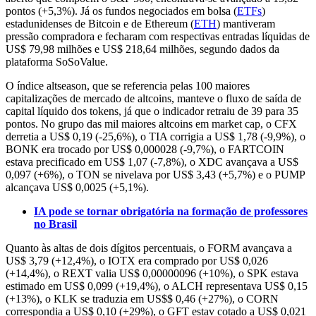
pontos (+5,3%). Já os fundos negociados em bolsa (
ETFs
)
estadunidenses de Bitcoin e de Ethereum (
ETH
) mantiveram
pressão compradora e fecharam com respectivas entradas líquidas de
US$ 79,98 milhões e US$ 218,64 milhões, segundo dados da
plataforma SoSoValue.
O índice altseason, que se referencia pelas 100 maiores
capitalizações de mercado de altcoins, manteve o fluxo de saída de
capital líquido dos tokens, já que o indicador retraiu de 39 para 35
pontos. No grupo das mil maiores altcoins em market cap, o CFX
derretia a US$ 0,19 (-25,6%), o TIA corrigia a US$ 1,78 (-9,9%), o
BONK era trocado por US$ 0,000028 (-9,7%), o FARTCOIN
estava precificado em US$ 1,07 (-7,8%), o XDC avançava a US$
0,097 (+6%), o TON se nivelava por US$ 3,43 (+5,7%) e o PUMP
alcançava US$ 0,0025 (+5,1%).
IA pode se tornar obrigatória na formação de professores
no Brasil
Quanto às altas de dois dígitos percentuais, o FORM avançava a
US$ 3,79 (+12,4%), o IOTX era comprado por US$ 0,026
(+14,4%), o REXT valia US$ 0,00000096 (+10%), o SPK estava
estimado em US$ 0,099 (+19,4%), o ALCH representava US$ 0,15
(+13%), o KLK se traduzia em US$$ 0,46 (+27%), o CORN
correspondia a US$ 0,10 (+29%), o GFT estav cotado a US$ 0,021