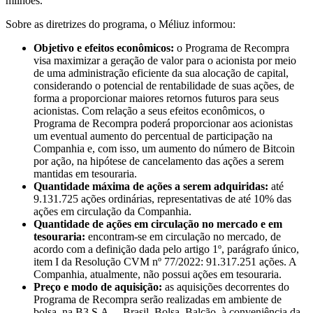
milhões.
Sobre as diretrizes do programa, o Méliuz informou:
Objetivo e efeitos econômicos:
o Programa de Recompra
visa maximizar a geração de valor para o acionista por meio
de uma administração eficiente da sua alocação de capital,
considerando o potencial de rentabilidade de suas ações, de
forma a proporcionar maiores retornos futuros para seus
acionistas. Com relação a seus efeitos econômicos, o
Programa de Recompra poderá proporcionar aos acionistas
um eventual aumento do percentual de participação na
Companhia e, com isso, um aumento do número de Bitcoin
por ação, na hipótese de cancelamento das ações a serem
mantidas em tesouraria.
Quantidade máxima de ações a serem adquiridas:
até
9.131.725 ações ordinárias, representativas de até 10% das
ações em circulação da Companhia.
Quantidade de ações em circulação no mercado e em
tesouraria:
encontram-se em circulação no mercado, de
acordo com a definição dada pelo artigo 1º, parágrafo único,
item I da Resolução CVM nº 77/2022: 91.317.251 ações. A
Companhia, atualmente, não possui ações em tesouraria.
Preço e modo de aquisição:
as aquisições decorrentes do
Programa de Recompra serão realizadas em ambiente de
bolsa, na B3 S.A. – Brasil, Bolsa, Balcão, à conveniência da