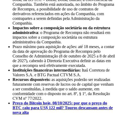
Companhia. Também está autorizada, no âmbito do Programa
de Recompra, a possibilidade de uso de contratos de
derivativos referenciados em ações da Companhia, com
contrapartes a serem definidas pela Administração da
Companhia.
Impactos sobre a composição societária ou da estrutura
administrativa
: o Programa de Recompra não resultará em
impactos sobre a composição societária ou estrutura
administrativa da Companhia.
Prazo máximo para aquisição de ações: até 18 meses, a contar
da data de aprovação do Programa de Recompra pelo
Conselho de Administração (8 de outubro de 2025 a 8 de abril
de 2027), cabendo à Diretoria Executiva definir as datas em
que a recompra será efetivamente executada.
Instituições financeiras intermediárias:
Itaú Corretora de
Valores S.A. e BTG Pactual CTVM S.A.
Recursos disponíveis:
as aquisições poderão ser realizadas
futuramente com reservas de lucros ou de capital que venham
a ser constituídas, à medida que o saldo aumente, em
conformidade com o disposto no art. 8º, § 1º, da Resolução
CVM nº 77/2022.
Preço do Bitcoin hoje, 08/10/2025: por que o preço do
BTC caiu para US$ 122 mil? Touros descansam antes de
nova alta