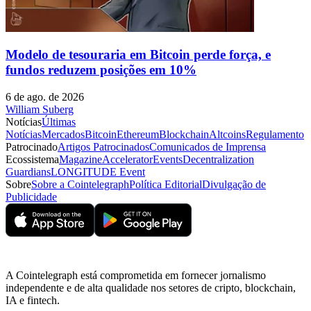
Modelo de tesouraria em Bitcoin perde força, e
fundos reduzem posições em 10%
6 de ago. de 2026
William Suberg
Notícias
Últimas
Notícias
Mercados
Bitcoin
Ethereum
Blockchain
Altcoins
Regulamento
Patrocinado
Artigos Patrocinados
Comunicados de Imprensa
Ecossistema
Magazine
Accelerator
Events
Decentralization
Guardians
LONGITUDE Event
Sobre
Sobre a Cointelegraph
Política Editorial
Divulgação de
Publicidade
A Cointelegraph está comprometida em fornecer jornalismo
independente e de alta qualidade nos setores de cripto, blockchain,
IA e fintech.