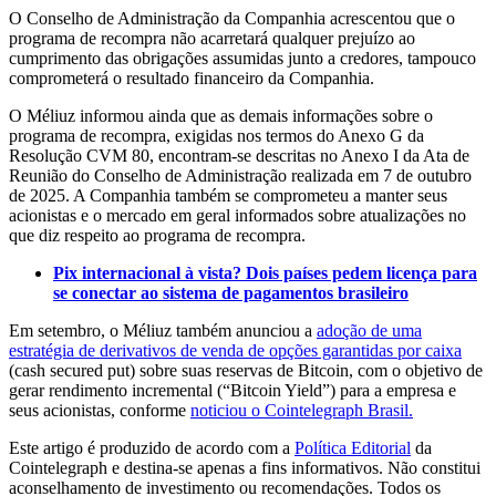
O Conselho de Administração da Companhia acrescentou que o
programa de recompra não acarretará qualquer prejuízo ao
cumprimento das obrigações assumidas junto a credores, tampouco
comprometerá o resultado financeiro da Companhia.
O Méliuz informou ainda que as demais informações sobre o
programa de recompra, exigidas nos termos do Anexo G da
Resolução CVM 80, encontram-se descritas no Anexo I da Ata de
Reunião do Conselho de Administração realizada em 7 de outubro
de 2025. A Companhia também se comprometeu a manter seus
acionistas e o mercado em geral informados sobre atualizações no
que diz respeito ao programa de recompra.
Pix internacional à vista? Dois países pedem licença para
se conectar ao sistema de pagamentos brasileiro
Em setembro, o Méliuz também anunciou a
adoção de uma
estratégia de derivativos de venda de opções garantidas por caixa
(cash secured put) sobre suas reservas de Bitcoin, com o objetivo de
gerar rendimento incremental (“Bitcoin Yield”) para a empresa e
seus acionistas, conforme
noticiou o Cointelegraph Brasil.
Este artigo é produzido de acordo com a
Política Editorial
da
Cointelegraph e destina-se apenas a fins informativos. Não constitui
aconselhamento de investimento ou recomendações. Todos os