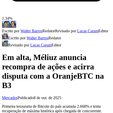
1.34%
Escrito por
Walter Barros
Redator
Revisado por
Lucas Caram
Editor
Escrito por
Walter Barros
Redator
Revisado por
Lucas Caram
Editor
Em alta, Méliuz anuncia
recompra de ações e acirra
disputa com a OranjeBTC na
B3
Mercados
Publicado
8 de out. de 2025
Primeira tesouraria de Bitcoin do país acumula 2.668% e tenta
recuperação de máxima histórica após chegada de concorrente.