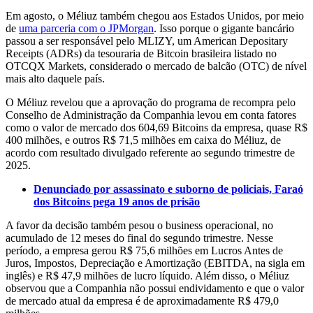
Em agosto, o Méliuz também chegou aos Estados Unidos, por meio
de
uma parceria com o JPMorgan
. Isso porque o gigante bancário
passou a ser responsável pelo MLIZY, um American Depositary
Receipts (ADRs) da tesouraria de Bitcoin brasileira listado no
OTCQX Markets, considerado o mercado de balcão (OTC) de nível
mais alto daquele país.
O Méliuz revelou que a aprovação do programa de recompra pelo
Conselho de Administração da Companhia levou em conta fatores
como o valor de mercado dos 604,69 Bitcoins da empresa, quase R$
400 milhões, e outros R$ 71,5 milhões em caixa do Méliuz, de
acordo com resultado divulgado referente ao segundo trimestre de
2025.
Denunciado por assassinato e suborno de policiais, Faraó
dos Bitcoins pega 19 anos de prisão
A favor da decisão também pesou o business operacional, no
acumulado de 12 meses do final do segundo trimestre. Nesse
período, a empresa gerou R$ 75,6 milhões em Lucros Antes de
Juros, Impostos, Depreciação e Amortização (EBITDA, na sigla em
inglês) e R$ 47,9 milhões de lucro líquido. Além disso, o Méliuz
observou que a Companhia não possui endividamento e que o valor
de mercado atual da empresa é de aproximadamente R$ 479,0