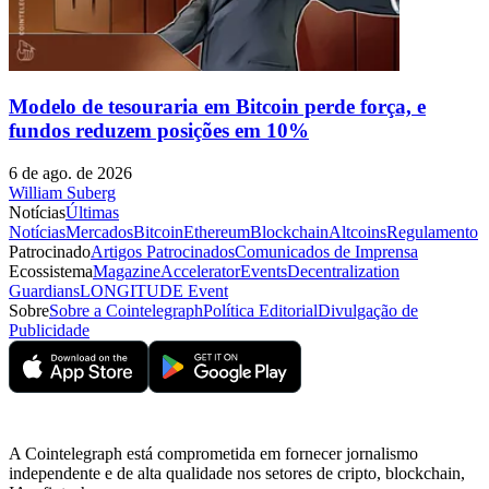
Modelo de tesouraria em Bitcoin perde força, e
fundos reduzem posições em 10%
6 de ago. de 2026
William Suberg
Notícias
Últimas
Notícias
Mercados
Bitcoin
Ethereum
Blockchain
Altcoins
Regulamento
Patrocinado
Artigos Patrocinados
Comunicados de Imprensa
Ecossistema
Magazine
Accelerator
Events
Decentralization
Guardians
LONGITUDE Event
Sobre
Sobre a Cointelegraph
Política Editorial
Divulgação de
Publicidade
A Cointelegraph está comprometida em fornecer jornalismo
independente e de alta qualidade nos setores de cripto, blockchain,