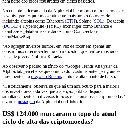
nem perto dos picos registrados em ciclos passados.
No entanto, a ferramenta da Alphractal incorporou outros termos de
pesquisa para capturar o sentimento mais amplo do mercado,
incluindo altcoins como Ethereum (
ETH
), Solana (
SOL
), Dogecoin
(
DOGE
) e Hyperliquid (HYPE), exchanges como Binance e
Coinbase e plataformas de dados como CoinGecko e
CoinMarketCap.
“Ao agregar diversos termos, em vez de focar em apenas um,
construímos uma nova leitura do indicador, que tem se mostrado
bastante precisa,” afirma Rafaela.
Ao observar o padrão histórico do “Google Trends Analysis” da
Alphractal, percebe-se que o indicador costuma antecipar grandes
movimentos no
preço do Bitcoin
, tanto de alta quanto de baixa.
“Historicamente, observa-se que há um alfa oculto para a maioria
dos investidores toda vez que a atenção pública dispara
simultaneamente em diversos tópicos relacionados às criptomoedas,”
diz uma
postagem
da Alphractal no LinkedIn.
US$ 124.000 marcaram o topo do atual
ciclo de alta das criptomoedas?