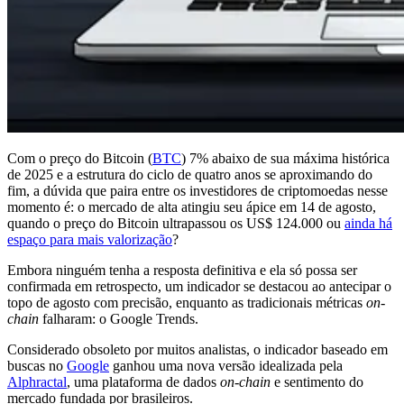
Com o preço do Bitcoin (
BTC
) 7% abaixo de sua máxima histórica
de 2025 e a estrutura do ciclo de quatro anos se aproximando do
fim, a dúvida que paira entre os investidores de criptomoedas nesse
momento é: o mercado de alta atingiu seu ápice em 14 de agosto,
quando o preço do Bitcoin ultrapassou os US$ 124.000 ou
ainda há
espaço para mais valorização
?
Embora ninguém tenha a resposta definitiva e ela só possa ser
confirmada em retrospecto, um indicador se destacou ao antecipar o
topo de agosto com precisão, enquanto as tradicionais métricas
on-
chain
falharam: o Google Trends.
Considerado obsoleto por muitos analistas, o indicador baseado em
buscas no
Google
ganhou uma nova versão idealizada pela
Alphractal
, uma plataforma de dados
on-chain
e sentimento do
mercado fundada por brasileiros.