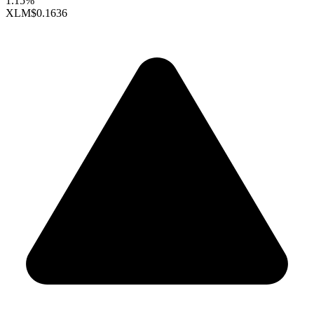
1.15%
XLM
$0.1636