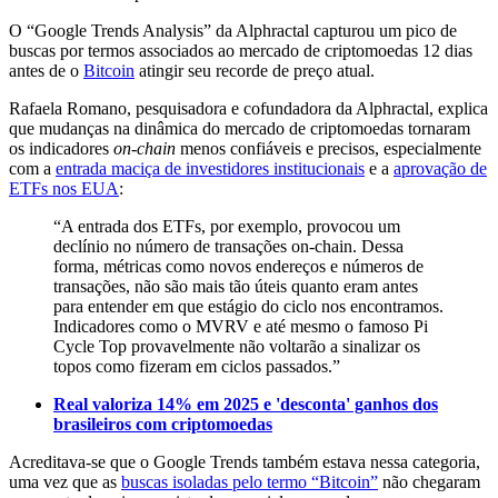
O “Google Trends Analysis” da Alphractal capturou um pico de
buscas por termos associados ao mercado de criptomoedas 12 dias
antes de o
Bitcoin
atingir seu recorde de preço atual.
Rafaela Romano, pesquisadora e cofundadora da Alphractal, explica
que mudanças na dinâmica do mercado de criptomoedas tornaram
os indicadores
on-chain
menos confiáveis e precisos, especialmente
com a
entrada maciça de investidores institucionais
e a
aprovação de
ETFs nos EUA
:
“A entrada dos ETFs, por exemplo, provocou um
declínio no número de transações on-chain. Dessa
forma, métricas como novos endereços e números de
transações, não são mais tão úteis quanto eram antes
para entender em que estágio do ciclo nos encontramos.
Indicadores como o MVRV e até mesmo o famoso Pi
Cycle Top provavelmente não voltarão a sinalizar os
topos como fizeram em ciclos passados.”
Real valoriza 14% em 2025 e 'desconta' ganhos dos
brasileiros com criptomoedas
Acreditava-se que o Google Trends também estava nessa categoria,
uma vez que as
buscas isoladas pelo termo “Bitcoin”
não chegaram