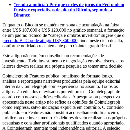
'Venda a notícia': Por que cortes de juros do Fed podem
frustrar expectativas de alta do Bitcoin, segundo a
Binance
Enquanto o Bitcoin se mantém em zona de acumulação na faixa
entre US$ 107.000 e US$ 120.000 no gráfico semanal, a formação
de um padrão técnico de “cabeça e ombros invertido” sugere que o
preço do BTC pode atingir US$ 360.000
ainda neste ciclo de alta,
conforme noticiado recentemente pelo Cointelegraph Brasil.
Este artigo não contém conselhos ou recomendações de
investimento. Todo investimento e negociação envolve riscos, e os
leitores devem realizar sua própria pesquisa ao tomar uma decisão.
Cointelegraph Features publica jornalismo de formato longo,
análises e reportagens narrativas produzidas pela equipe editorial
interna da Cointelegraph com experiência no assunto. Todos os
artigos são editados e revisados por editores da Cointelegraph de
acordo com nossos padrões editoriais. A pesquisa ou perspectiva
apresentada neste artigo não reflete as opiniões da Cointelegraph
como empresa, salvo indicação explícita em contrário. O conteúdo
publicado em Features não constitui aconselhamento financeiro,
jurídico ou de investimento. Os leitores devem realizar suas próprias
pesquisas e consultar profissionais qualificados quando apropriado.
A Cointelegraph mantém total independência editorial. A seleção,