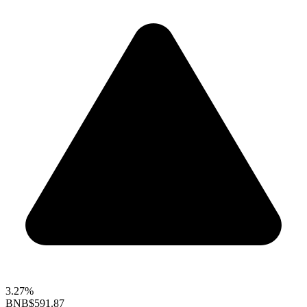
3.27%
BNB
$591.87