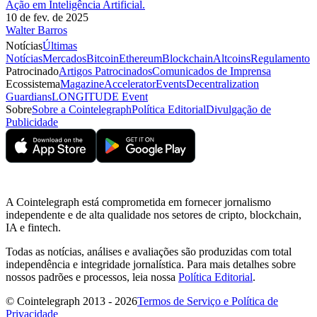
Ação em Inteligência Artificial.
10 de fev. de 2025
Walter Barros
Notícias
Últimas
Notícias
Mercados
Bitcoin
Ethereum
Blockchain
Altcoins
Regulamento
Patrocinado
Artigos Patrocinados
Comunicados de Imprensa
Ecossistema
Magazine
Accelerator
Events
Decentralization
Guardians
LONGITUDE Event
Sobre
Sobre a Cointelegraph
Política Editorial
Divulgação de
Publicidade
A Cointelegraph está comprometida em fornecer jornalismo
independente e de alta qualidade nos setores de cripto, blockchain,
IA e fintech.
Todas as notícias, análises e avaliações são produzidas com total
independência e integridade jornalística. Para mais detalhes sobre
nossos padrões e processos, leia nossa
Política Editorial
.
© Cointelegraph 2013 - 2026
Termos de Serviço e Política de
Privacidade