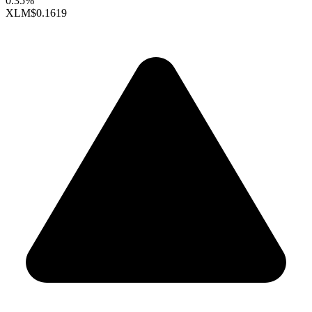
0.35%
XLM
$0.1619