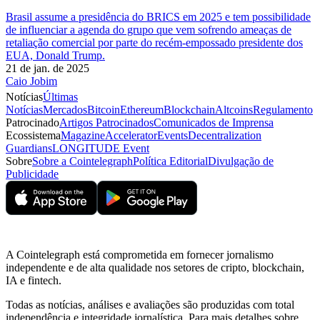
Brasil assume a presidência do BRICS em 2025 e tem possibilidade
de influenciar a agenda do grupo que vem sofrendo ameaças de
retaliação comercial por parte do recém-empossado presidente dos
EUA, Donald Trump.
21 de jan. de 2025
Caio Jobim
Notícias
Últimas
Notícias
Mercados
Bitcoin
Ethereum
Blockchain
Altcoins
Regulamento
Patrocinado
Artigos Patrocinados
Comunicados de Imprensa
Ecossistema
Magazine
Accelerator
Events
Decentralization
Guardians
LONGITUDE Event
Sobre
Sobre a Cointelegraph
Política Editorial
Divulgação de
Publicidade
A Cointelegraph está comprometida em fornecer jornalismo
independente e de alta qualidade nos setores de cripto, blockchain,
IA e fintech.
Todas as notícias, análises e avaliações são produzidas com total
independência e integridade jornalística. Para mais detalhes sobre