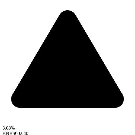
3.08%
BNB
$602.40