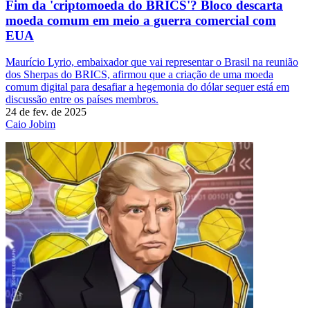
Fim da 'criptomoeda do BRICS'? Bloco descarta
moeda comum em meio a guerra comercial com
EUA
Maurício Lyrio, embaixador que vai representar o Brasil na reunião
dos Sherpas do BRICS, afirmou que a criação de uma moeda
comum digital para desafiar a hegemonia do dólar sequer está em
discussão entre os países membros.
24 de fev. de 2025
Caio Jobim