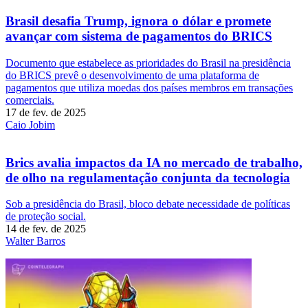
Brasil desafia Trump, ignora o dólar e promete
avançar com sistema de pagamentos do BRICS
Documento que estabelece as prioridades do Brasil na presidência
do BRICS prevê o desenvolvimento de uma plataforma de
pagamentos que utiliza moedas dos países membros em transações
comerciais.
17 de fev. de 2025
Caio Jobim
Brics avalia impactos da IA no mercado de trabalho,
de olho na regulamentação conjunta da tecnologia
Sob a presidência do Brasil, bloco debate necessidade de políticas
de proteção social.
14 de fev. de 2025
Walter Barros