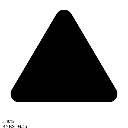
3.40%
BNB
$594.46