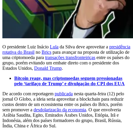
O presidente Luiz Inácio
Lula
da Silva deve aproveitar a
presidência
rotativa do Brasil
no
Brics
para avançar na proposta de utilização de
uma criptomoeda para
transações transfronteiriças
entre os países do
grupo, porém evitando um embate direto com o presidente dos
Estados Unidos,
Donald Trump
.
Bitcoin reage, mas criptomoedas seguem pressionadas
pelo ‘tarifaço de Trump’ e divulgação do CPI dos EUA
De acordo com reportagem
publicada
nesta quarta-feira (12) pelo
jornal O Globo, a ideia seria aproveitar a blockchain para reduzir
custos dentro de um ecossistema entre os países do Brics, porém
sem promover a
desdolarização da economia
. O que envolveria
Arábia Saudita, Egito, Emirados Árabes Unidos, Etiópia, Irã e
Indonésia, além dos países formadores do grupo, Brasil, Rússia,
Índia, China e África do Sul.