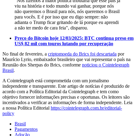
"Nós fizemos a maior política tributária que esse país já
viu na história e todo mundo vai ganhar, porque nós
não queremos o Brasil para nós, nós queremos o Brasil
para vocês. E é por isso que eu digo sempre: não
adianta o Trump ficar gritando de lá porque eu aprendi
a não ter medo de cara feia", disparou.
Preço do Bitcoin hoje 12/03/2025: BTC continua preso em
US$ 82 mil com touros lutando por recuperação
No final de fevereiro, a
criptomoeda do Brics foi descartada
por
Maurício Lyrio, embaixador brasileiro que vai representar o país na
Reunião dos Sherpas do Brics, conforme
noticiou o Cointelegraph
Brasil
.
A Cointelegraph está comprometida com um jornalismo
independente e transparente. Este artigo de notícias é produzido de
acordo com a Política Editorial da Cointelegraph e tem como
objetivo fornecer informações precisas e oportunas. Os leitores são
incentivados a verificar as informações de forma independente. Leia
a nossa Política Editorial
https://cointelegraph.com.br/editorial-
policy
Brasil
Pagamentos
Adoção