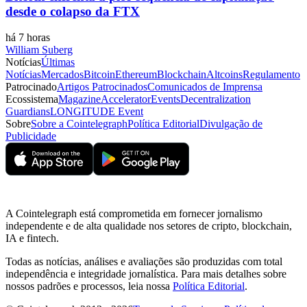
desde o colapso da FTX
há 7 horas
William Suberg
Notícias
Últimas
Notícias
Mercados
Bitcoin
Ethereum
Blockchain
Altcoins
Regulamento
Patrocinado
Artigos Patrocinados
Comunicados de Imprensa
Ecossistema
Magazine
Accelerator
Events
Decentralization
Guardians
LONGITUDE Event
Sobre
Sobre a Cointelegraph
Política Editorial
Divulgação de
Publicidade
A Cointelegraph está comprometida em fornecer jornalismo
independente e de alta qualidade nos setores de cripto, blockchain,
IA e fintech.
Todas as notícias, análises e avaliações são produzidas com total
independência e integridade jornalística. Para mais detalhes sobre
nossos padrões e processos, leia nossa
Política Editorial
.