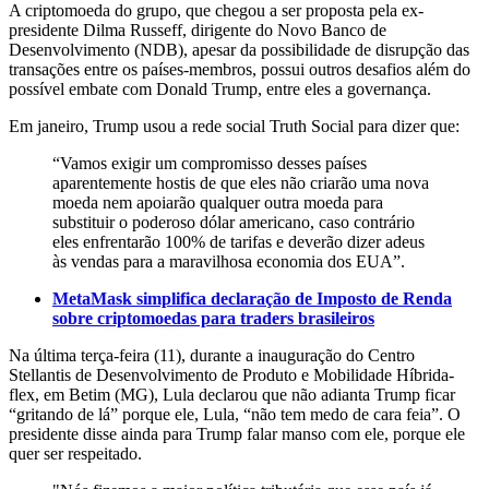
A criptomoeda do grupo, que chegou a ser proposta pela ex-
presidente Dilma Russeff, dirigente do Novo Banco de
Desenvolvimento (NDB), apesar da possibilidade de disrupção das
transações entre os países-membros, possui outros desafios além do
possível embate com Donald Trump, entre eles a governança.
Em janeiro, Trump usou a rede social Truth Social para dizer que:
“Vamos exigir um compromisso desses países
aparentemente hostis de que eles não criarão uma nova
moeda nem apoiarão qualquer outra moeda para
substituir o poderoso dólar americano, caso contrário
eles enfrentarão 100% de tarifas e deverão dizer adeus
às vendas para a maravilhosa economia dos EUA”.
MetaMask simplifica declaração de Imposto de Renda
sobre criptomoedas para traders brasileiros
Na última terça-feira (11), durante a inauguração do Centro
Stellantis de Desenvolvimento de Produto e Mobilidade Híbrida-
flex, em Betim (MG), Lula declarou que não adianta Trump ficar
“gritando de lá” porque ele, Lula, “não tem medo de cara feia”. O
presidente disse ainda para Trump falar manso com ele, porque ele
quer ser respeitado.