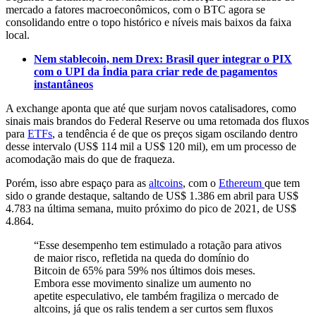
mercado a fatores macroeconômicos, com o BTC agora se
consolidando entre o topo histórico e níveis mais baixos da faixa
local.
Nem stablecoin, nem Drex: Brasil quer integrar o PIX
com o UPI da Índia para criar rede de pagamentos
instantâneos
A exchange aponta que até que surjam novos catalisadores, como
sinais mais brandos do Federal Reserve ou uma retomada dos fluxos
para
ETFs
, a tendência é de que os preços sigam oscilando dentro
desse intervalo (US$ 114 mil a US$ 120 mil), em um processo de
acomodação mais do que de fraqueza.
Porém, isso abre espaço para as
altcoins
, com o
Ethereum
que tem
sido o grande destaque, saltando de US$ 1.386 em abril para US$
4.783 na última semana, muito próximo do pico de 2021, de US$
4.864.
“Esse desempenho tem estimulado a rotação para ativos
de maior risco, refletida na queda do domínio do
Bitcoin de 65% para 59% nos últimos dois meses.
Embora esse movimento sinalize um aumento no
apetite especulativo, ele também fragiliza o mercado de
altcoins, já que os ralis tendem a ser curtos sem fluxos