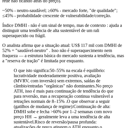
rede não ficando atrás do preço).
~50% - neutro-saudável; ≥60% - mercado forte, "de qualidade";
≤45% - probabilidade crescente de vulnerabilidade/correção.
Índice DMHI - não é um sinal de tempo, mas de contexto : ajuda a
distinguir uma tendência de alta sustentável de um rali
superaquecido ou frágil.
O analista afirma que a situação atual: US$ 117 mil com DMHI de
52% = "saudável-neutro" . Isso não é superaquecimento nem
fraqueza — a estrutura básica do mercado sustenta a tendência, mas
a "reserva de tração" é limitada por enquanto.
O que isto significa:50–55% na escala é equilíbrio:
lucratividade moderadamente positiva, avaliação
(MVRV, com inversão) sem extremos, saídas de
câmbio/entradas "orgânicas" não dominantes.No preço
ATH, isso é mais para continuação de tendência do que
para reversão, mas a recuperação continua vulnerável a
retrações normais de 8–15% .O que observar a seguir
(gatilhos de mudança de regime):Continuação de alta:
DMHI sobe e fecha >60% por 1–2 semanas com novo
preço HH → geralmente leva a uma tendência de alta
sustentável.Risco de reversão/pausa profunda:
atualizações de preço atingem o ATH enquanto o