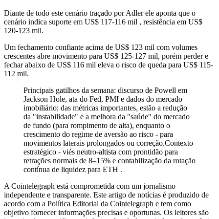
Diante de todo este cenário traçado por Adler ele aponta que o
cenário indica suporte em US$ 117-116 mil , resistência em US$
120-123 mil.
Um fechamento confiante acima de US$ 123 mil com volumes
crescentes abre movimento para US$ 125-127 mil, porém perder e
fechar abaixo de US$ 116 mil eleva o risco de queda para US$ 115-
112 mil.
Principais gatilhos da semana: discurso de Powell em
Jackson Hole, ata do Fed, PMI e dados do mercado
imobiliário; das métricas importantes, estão a redução
da "instabilidade" e a melhora da "saúde" do mercado
de fundo (para rompimento de alta), enquanto o
crescimento do regime de aversão ao risco - para
movimentos laterais prolongados ou correção.Contexto
estratégico - viés neutro-altista com prontidão para
retrações normais de 8–15% e contabilização da rotação
contínua de liquidez para ETH .
A Cointelegraph está comprometida com um jornalismo
independente e transparente. Este artigo de notícias é produzido de
acordo com a Política Editorial da Cointelegraph e tem como
objetivo fornecer informações precisas e oportunas. Os leitores são