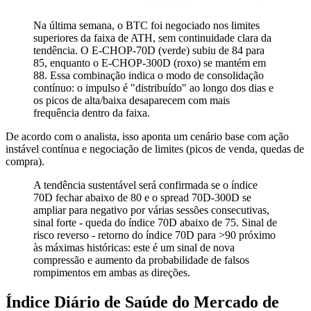
Na última semana, o BTC foi negociado nos limites
superiores da faixa de ATH, sem continuidade clara da
tendência. O E-CHOP-70D (verde) subiu de 84 para
85, enquanto o E-CHOP-300D (roxo) se mantém em
88. Essa combinação indica o modo de consolidação
contínuo: o impulso é "distribuído" ao longo dos dias e
os picos de alta/baixa desaparecem com mais
frequência dentro da faixa.
De acordo com o analista, isso aponta um cenário base com ação
instável contínua e negociação de limites (picos de venda, quedas de
compra).
A tendência sustentável será confirmada se o índice
70D fechar abaixo de 80 e o spread 70D-300D se
ampliar para negativo por várias sessões consecutivas,
sinal forte - queda do índice 70D abaixo de 75. Sinal de
risco reverso - retorno do índice 70D para >90 próximo
às máximas históricas: este é um sinal de nova
compressão e aumento da probabilidade de falsos
rompimentos em ambas as direções.
Índice Diário de Saúde do Mercado de