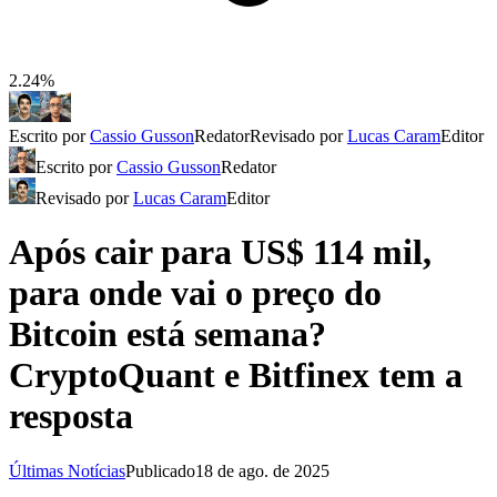
2.24%
Escrito por
Cassio Gusson
Redator
Revisado por
Lucas Caram
Editor
Escrito por
Cassio Gusson
Redator
Revisado por
Lucas Caram
Editor
Após cair para US$ 114 mil,
para onde vai o preço do
Bitcoin está semana?
CryptoQuant e Bitfinex tem a
resposta
Últimas Notícias
Publicado
18 de ago. de 2025