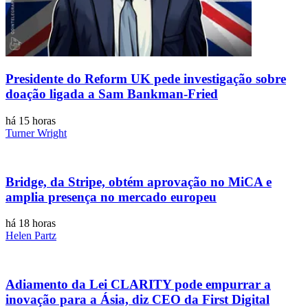
Presidente do Reform UK pede investigação sobre
doação ligada a Sam Bankman-Fried
há 15 horas
Turner Wright
Bridge, da Stripe, obtém aprovação no MiCA e
amplia presença no mercado europeu
há 18 horas
Helen Partz
Adiamento da Lei CLARITY pode empurrar a
inovação para a Ásia, diz CEO da First Digital