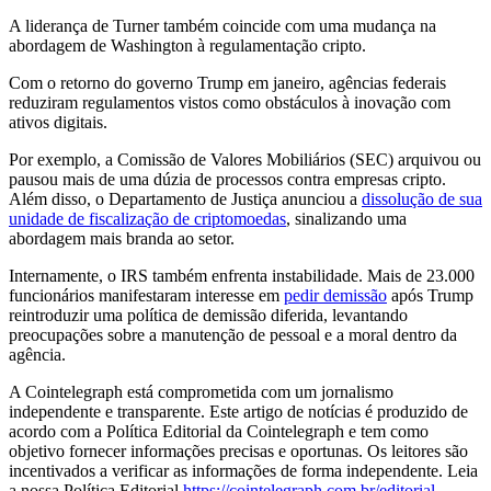
A liderança de Turner também coincide com uma mudança na
abordagem de Washington à regulamentação cripto.
Com o retorno do governo Trump em janeiro, agências federais
reduziram regulamentos vistos como obstáculos à inovação com
ativos digitais.
Por exemplo, a Comissão de Valores Mobiliários (SEC) arquivou ou
pausou mais de uma dúzia de processos contra empresas cripto.
Além disso, o Departamento de Justiça anunciou a
dissolução de sua
unidade de fiscalização de criptomoedas
, sinalizando uma
abordagem mais branda ao setor.
Internamente, o IRS também enfrenta instabilidade. Mais de 23.000
funcionários manifestaram interesse em
pedir demissão
após Trump
reintroduzir uma política de demissão diferida, levantando
preocupações sobre a manutenção de pessoal e a moral dentro da
agência.
A Cointelegraph está comprometida com um jornalismo
independente e transparente. Este artigo de notícias é produzido de
acordo com a Política Editorial da Cointelegraph e tem como
objetivo fornecer informações precisas e oportunas. Os leitores são
incentivados a verificar as informações de forma independente. Leia
a nossa Política Editorial
https://cointelegraph.com.br/editorial-