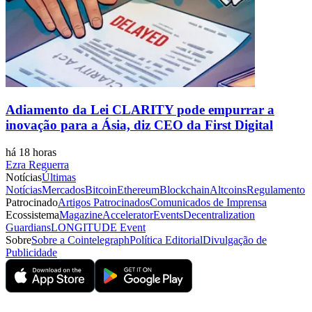
Adiamento da Lei CLARITY pode empurrar a
inovação para a Ásia, diz CEO da First Digital
há 18 horas
Ezra Reguerra
Notícias
Últimas
Notícias
Mercados
Bitcoin
Ethereum
Blockchain
Altcoins
Regulamento
Patrocinado
Artigos Patrocinados
Comunicados de Imprensa
Ecossistema
Magazine
Accelerator
Events
Decentralization
Guardians
LONGITUDE Event
Sobre
Sobre a Cointelegraph
Política Editorial
Divulgação de
Publicidade