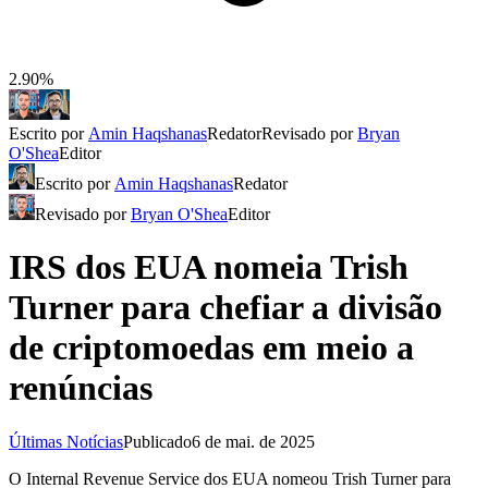
2.90%
Escrito por
Amin Haqshanas
Redator
Revisado por
Bryan
O'Shea
Editor
Escrito por
Amin Haqshanas
Redator
Revisado por
Bryan O'Shea
Editor
IRS dos EUA nomeia Trish
Turner para chefiar a divisão
de criptomoedas em meio a
renúncias
Últimas Notícias
Publicado
6 de mai. de 2025
O Internal Revenue Service dos EUA nomeou Trish Turner para