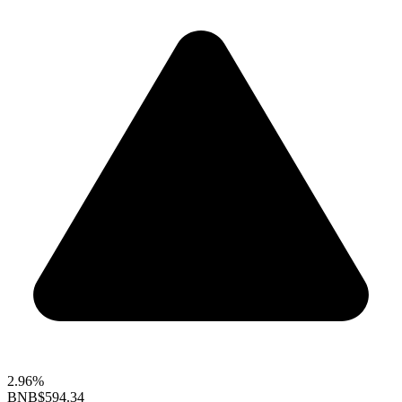
2.96%
BNB
$594.34