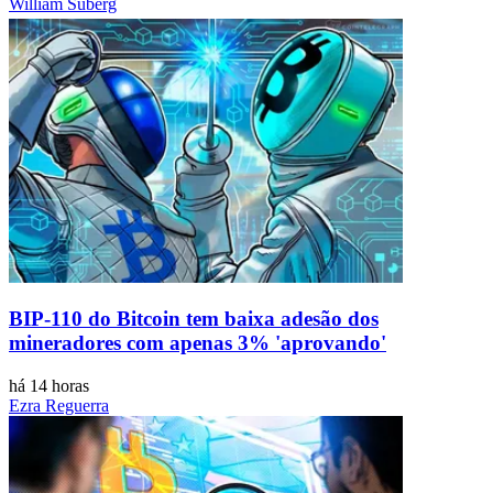
William Suberg
BIP-110 do Bitcoin tem baixa adesão dos
mineradores com apenas 3% 'aprovando'
há 14 horas
Ezra Reguerra