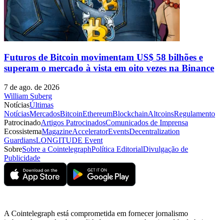
Futuros de Bitcoin movimentam US$ 58 bilhões e
superam o mercado à vista em oito vezes na Binance
7 de ago. de 2026
William Suberg
Notícias
Últimas
Notícias
Mercados
Bitcoin
Ethereum
Blockchain
Altcoins
Regulamento
Patrocinado
Artigos Patrocinados
Comunicados de Imprensa
Ecossistema
Magazine
Accelerator
Events
Decentralization
Guardians
LONGITUDE Event
Sobre
Sobre a Cointelegraph
Política Editorial
Divulgação de
Publicidade
A Cointelegraph está comprometida em fornecer jornalismo