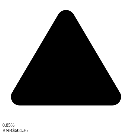
0.85%
BNB
$604.36