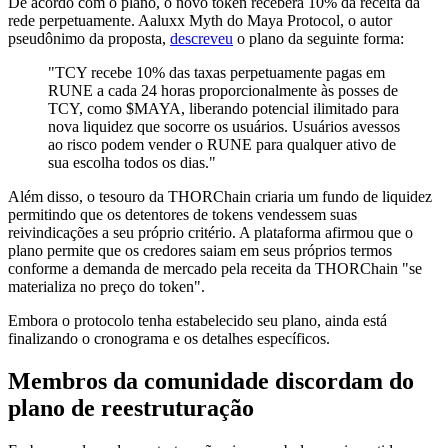
De acordo com o plano, o novo token receberá 10% da receita da
rede perpetuamente. Aaluxx Myth do Maya Protocol, o autor
pseudônimo da proposta,
descreveu
o plano da seguinte forma:
"TCY recebe 10% das taxas perpetuamente pagas em
RUNE a cada 24 horas proporcionalmente às posses de
TCY, como $MAYA, liberando potencial ilimitado para
nova liquidez que socorre os usuários. Usuários avessos
ao risco podem vender o RUNE para qualquer ativo de
sua escolha todos os dias."
Além disso, o tesouro da THORChain criaria um fundo de liquidez
permitindo que os detentores de tokens vendessem suas
reivindicações a seu próprio critério. A plataforma afirmou que o
plano permite que os credores saiam em seus próprios termos
conforme a demanda de mercado pela receita da THORChain "se
materializa no preço do token".
Embora o protocolo tenha estabelecido seu plano, ainda está
finalizando o cronograma e os detalhes específicos.
Membros da comunidade discordam do
plano de reestruturação