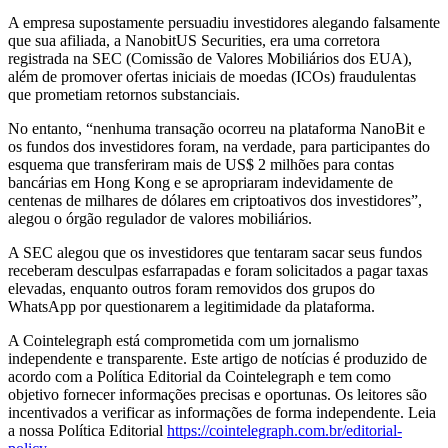
A empresa supostamente persuadiu investidores alegando falsamente
que sua afiliada, a NanobitUS Securities, era uma corretora
registrada na SEC (Comissão de Valores Mobiliários dos EUA),
além de promover ofertas iniciais de moedas (ICOs) fraudulentas
que prometiam retornos substanciais.
No entanto, “nenhuma transação ocorreu na plataforma NanoBit e
os fundos dos investidores foram, na verdade, para participantes do
esquema que transferiram mais de US$ 2 milhões para contas
bancárias em Hong Kong e se apropriaram indevidamente de
centenas de milhares de dólares em criptoativos dos investidores”,
alegou o órgão regulador de valores mobiliários.
A SEC alegou que os investidores que tentaram sacar seus fundos
receberam desculpas esfarrapadas e foram solicitados a pagar taxas
elevadas, enquanto outros foram removidos dos grupos do
WhatsApp por questionarem a legitimidade da plataforma.
A Cointelegraph está comprometida com um jornalismo
independente e transparente. Este artigo de notícias é produzido de
acordo com a Política Editorial da Cointelegraph e tem como
objetivo fornecer informações precisas e oportunas. Os leitores são
incentivados a verificar as informações de forma independente. Leia
a nossa Política Editorial
https://cointelegraph.com.br/editorial-