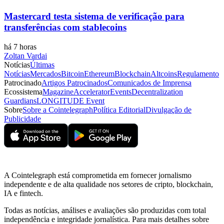
Mastercard testa sistema de verificação para
transferências com stablecoins
há 7 horas
Zoltan Vardai
Notícias
Últimas
Notícias
Mercados
Bitcoin
Ethereum
Blockchain
Altcoins
Regulamento
Patrocinado
Artigos Patrocinados
Comunicados de Imprensa
Ecossistema
Magazine
Accelerator
Events
Decentralization
Guardians
LONGITUDE Event
Sobre
Sobre a Cointelegraph
Política Editorial
Divulgação de
Publicidade
A Cointelegraph está comprometida em fornecer jornalismo
independente e de alta qualidade nos setores de cripto, blockchain,
IA e fintech.
Todas as notícias, análises e avaliações são produzidas com total
independência e integridade jornalística. Para mais detalhes sobre