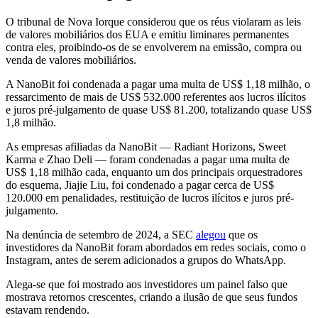
O tribunal de Nova Iorque considerou que os réus violaram as leis
de valores mobiliários dos EUA e emitiu liminares permanentes
contra eles, proibindo-os de se envolverem na emissão, compra ou
venda de valores mobiliários.
A NanoBit foi condenada a pagar uma multa de US$ 1,18 milhão, o
ressarcimento de mais de US$ 532.000 referentes aos lucros ilícitos
e juros pré-julgamento de quase US$ 81.200, totalizando quase US$
1,8 milhão.
As empresas afiliadas da NanoBit — Radiant Horizons, Sweet
Karma e Zhao Deli — foram condenadas a pagar uma multa de
US$ 1,18 milhão cada, enquanto um dos principais orquestradores
do esquema, Jiajie Liu, foi condenado a pagar cerca de US$
120.000 em penalidades, restituição de lucros ilícitos e juros pré-
julgamento.
Na denúncia de setembro de 2024, a SEC
alegou
que os
investidores da NanoBit foram abordados em redes sociais, como o
Instagram, antes de serem adicionados a grupos do WhatsApp.
Alega-se que foi mostrado aos investidores um painel falso que
mostrava retornos crescentes, criando a ilusão de que seus fundos
estavam rendendo.