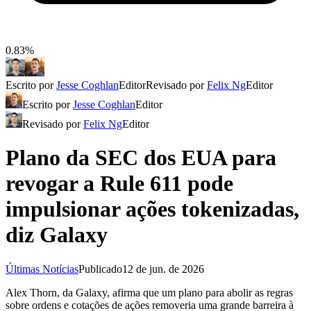
0.83%
Escrito por
Jesse Coghlan
Editor
Revisado por
Felix Ng
Editor
Escrito por
Jesse Coghlan
Editor
Revisado por
Felix Ng
Editor
Plano da SEC dos EUA para
revogar a Rule 611 pode
impulsionar ações tokenizadas,
diz Galaxy
Últimas Notícias
Publicado
12 de jun. de 2026
Alex Thorn, da Galaxy, afirma que um plano para abolir as regras
sobre ordens e cotações de ações removeria uma grande barreira à