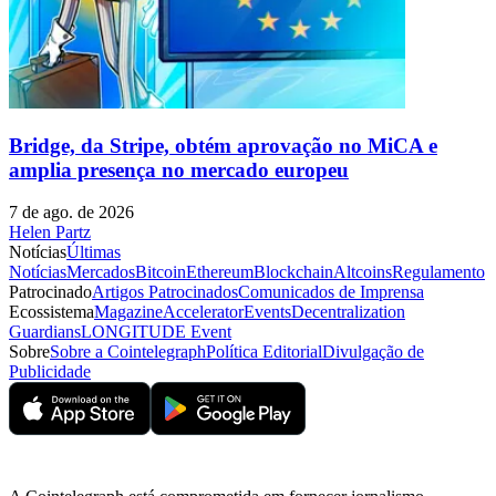
Bridge, da Stripe, obtém aprovação no MiCA e
amplia presença no mercado europeu
7 de ago. de 2026
Helen Partz
Notícias
Últimas
Notícias
Mercados
Bitcoin
Ethereum
Blockchain
Altcoins
Regulamento
Patrocinado
Artigos Patrocinados
Comunicados de Imprensa
Ecossistema
Magazine
Accelerator
Events
Decentralization
Guardians
LONGITUDE Event
Sobre
Sobre a Cointelegraph
Política Editorial
Divulgação de
Publicidade