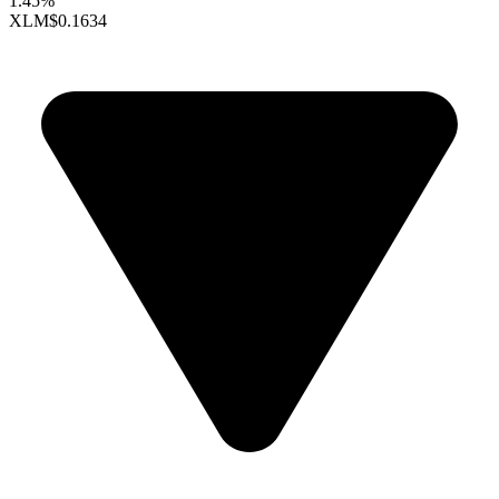
1.45%
XLM
$0.1634