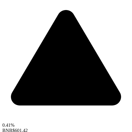
0.41%
BNB
$601.42