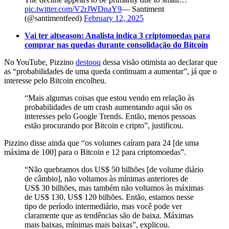
pic.twitter.com/V2rJWDnaY9
— Santiment
(@santimentfeed)
February 12, 2025
Vai ter altseason: Analista indica 3 criptomoedas para
comprar nas quedas durante consolidação do Bitcoin
No YouTube, Pizzino
destoou
dessa visão otimista ao declarar que
as “probabilidades de uma queda continuam a aumentar”, já que o
interesse pelo Bitcoin encolheu.
“Mais algumas coisas que estou vendo em relação às
probabilidades de um crash aumentando aqui são os
interesses pelo Google Trends. Então, menos pessoas
estão procurando por Bitcoin e cripto”, justificou.
Pizzino disse ainda que “os volumes caíram para 24 [de uma
máxima de 100] para o Bitcoin e 12 para criptomoedas”.
“Não quebramos dos US$ 50 bilhões [de volume diário
de câmbio], não voltamos às mínimas anteriores de
US$ 30 bilhões, mas também não voltamos às máximas
de US$ 130, US$ 120 bilhões. Então, estamos nesse
tipo de período intermediário, mas você pode ver
claramente que as tendências são de baixa. Máximas
mais baixas, mínimas mais baixas”, explicou.