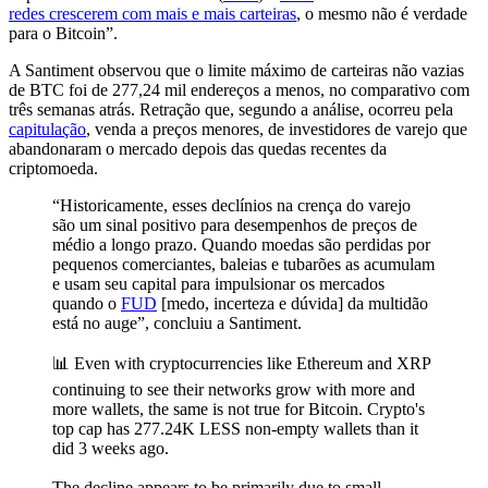
redes crescerem com mais e mais carteiras
, o mesmo não é verdade
para o Bitcoin”.
A Santiment observou que o limite máximo de carteiras não vazias
de BTC foi de 277,24 mil endereços a menos, no comparativo com
três semanas atrás. Retração que, segundo a análise, ocorreu pela
capitulação
, venda a preços menores, de investidores de varejo que
abandonaram o mercado depois das quedas recentes da
criptomoeda.
“Historicamente, esses declínios na crença do varejo
são um sinal positivo para desempenhos de preços de
médio a longo prazo. Quando moedas são perdidas por
pequenos comerciantes, baleias e tubarões as acumulam
e usam seu capital para impulsionar os mercados
quando o
FUD
[medo, incerteza e dúvida] da multidão
está no auge”, concluiu a Santiment.
📊 Even with cryptocurrencies like Ethereum and XRP
continuing to see their networks grow with more and
more wallets, the same is not true for Bitcoin. Crypto's
top cap has 277.24K LESS non-empty wallets than it
did 3 weeks ago.
The decline appears to be primarily due to small…