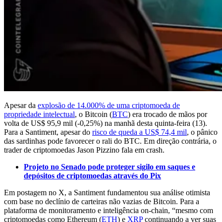
Apesar da
explosão de 14.000% de uma criptomoeda de
propriedade intelectual
, o Bitcoin (
BTC
) era trocado de mãos por
volta de US$ 95,9 mil (-0,25%) na manhã desta quinta-feira (13).
Para a Santiment, apesar do
risco de queda a US$ 74,4 mil
, o pânico
das sardinhas pode favorecer o rali do BTC. Em direção contrária, o
trader de criptomoedas Jason Pizzino fala em crash.
Projeto no Senado pode proteger sigilo em saques e
depósitos de criptomoedas através do Pix
Em postagem no X, a Santiment fundamentou sua análise otimista
com base no declínio de carteiras não vazias de Bitcoin. Para a
plataforma de monitoramento e inteligência on-chain, “mesmo com
criptomoedas como Ethereum (
ETH
) e
XRP
continuando a ver suas