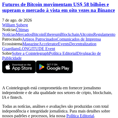
Futuros de Bitcoin movimentam US$ 58 bilhões e
superam o mercado à vista em oito vezes na Binance
7 de ago. de 2026
William Suberg
Notícias
Últimas
Notícias
Mercados
Bitcoin
Ethereum
Blockchain
Altcoins
Regulamento
Patrocinado
Artigos Patrocinados
Comunicados de Imprensa
Ecossistema
Magazine
Accelerator
Events
Decentralization
Guardians
LONGITUDE Event
Sobre
Sobre a Cointelegraph
Política Editorial
Divulgação de
Publicidade
A Cointelegraph está comprometida em fornecer jornalismo
independente e de alta qualidade nos setores de cripto, blockchain,
IA e fintech.
Todas as notícias, análises e avaliações são produzidas com total
independência e integridade jornalística. Para mais detalhes sobre
nossos padrões e processos, leia nossa
Política Editorial
.