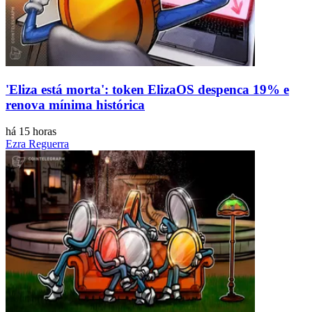
'Eliza está morta': token ElizaOS despenca 19% e
renova mínima histórica
há 15 horas
Ezra Reguerra