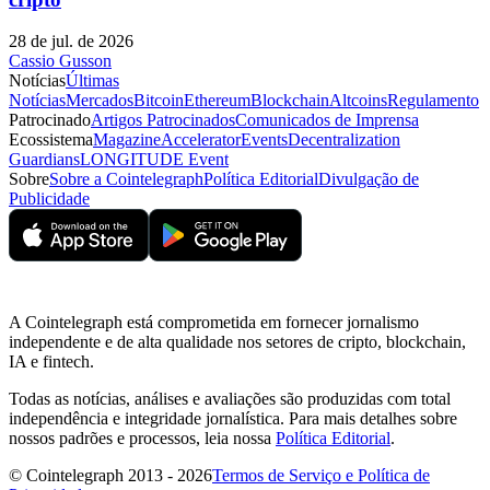
28 de jul. de 2026
Cassio Gusson
Notícias
Últimas
Notícias
Mercados
Bitcoin
Ethereum
Blockchain
Altcoins
Regulamento
Patrocinado
Artigos Patrocinados
Comunicados de Imprensa
Ecossistema
Magazine
Accelerator
Events
Decentralization
Guardians
LONGITUDE Event
Sobre
Sobre a Cointelegraph
Política Editorial
Divulgação de
Publicidade
A Cointelegraph está comprometida em fornecer jornalismo
independente e de alta qualidade nos setores de cripto, blockchain,
IA e fintech.
Todas as notícias, análises e avaliações são produzidas com total
independência e integridade jornalística. Para mais detalhes sobre
nossos padrões e processos, leia nossa
Política Editorial
.
© Cointelegraph 2013 - 2026
Termos de Serviço e Política de