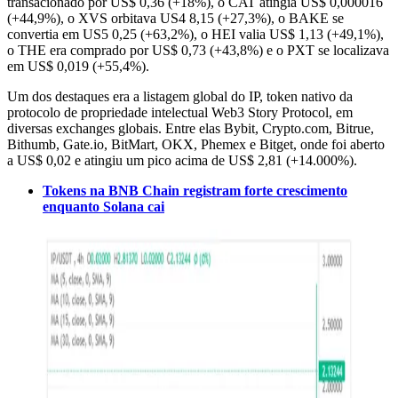
transacionado por US$ 0,36 (+18%), o CAT atingia US$ 0,000016
(+44,9%), o XVS orbitava US4 8,15 (+27,3%), o BAKE se
convertia em US5 0,25 (+63,2%), o HEI valia US$ 1,13 (+49,1%),
o THE era comprado por US$ 0,73 (+43,8%) e o PXT se localizava
em US$ 0,019 (+55,4%).
Um dos destaques era a listagem global do IP, token nativo da
protocolo de propriedade intelectual Web3 Story Protocol, em
diversas exchanges globais. Entre elas Bybit, Crypto.com, Bitrue,
Bithumb, Gate.io, BitMart, OKX, Phemex e Bitget, onde foi aberto
a US$ 0,02 e atingiu um pico acima de US$ 2,81 (+14.000%).
Tokens na BNB Chain registram forte crescimento
enquanto Solana cai