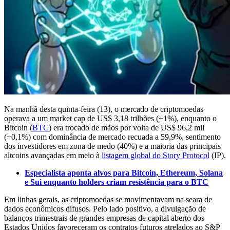
Na manhã desta quinta-feira (13), o mercado de criptomoedas
operava a um market cap de US$ 3,18 trilhões (+1%), enquanto o
Bitcoin (
BTC
) era trocado de mãos por volta de US$ 96,2 mil
(+0,1%) com dominância de mercado recuada a 59,9%, sentimento
dos investidores em zona de medo (40%) e a maioria das principais
altcoins avançadas em meio à
listagem global do Story Protocol
(IP).
Especialista aponta alvos para Bitcoin, Ethereum, Solana
e Sui enquanto holders criam resistência para o BTC
Em linhas gerais, as criptomoedas se movimentavam na seara de
dados econômicos difusos. Pelo lado positivo, a divulgação de
balanços trimestrais de grandes empresas de capital aberto dos
Estados Unidos favoreceram os contratos futuros atrelados ao S&P