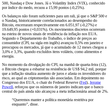
500, Nasdaq e Dow Jones. Já o Volatility Index (VIX), conhecido
por índice do medo, recuou a 15,99 pontos (-0,25%).
Os balanços não foram suficientes para um rali, já que o S&P 500 e
o Nasdaq, historicamente correlacionados ao desempenho do
Bitcoin, encerraram respectivamente em 6.051,97 (-0,27%) e
19.649,95 pontos (+0,031%). Os movimentos discretos ocorreram
na esteira de novos sinais de resiliência da inflação nos EUA.
Segundo o Departamento do Trabalho, o índice de preços ao
consumidor (CPI, na sigla em inglês) avançou 0,5% em janeiro e
preocupou os mercados, já que o acumulado de 12 meses chegou a
3,0% e 3,3%, quando excluídos itens voláteis, como alimentos e
energia.
No momento da divulgação do CPI, na manhã de quarta-feira (12),
o Bitcoin chegou a esbarrar na resistência de US$ 94,2 mil, porque
que a inflação sinaliza aumento de juros e afasta os investidores do
risco, ao qual as criptomoedas são associadas. Em depoimento no
Congresso dos EUA, o chair do Federal Reserve (
Fed
),
Jerome
Powell
, reforçou que os números de janeiro indicam que o banco
central do país ainda não alcançou a meta inflacionária anual de 2%.
“Queremos manter a política monetária restritiva por
enquanto”, disse.