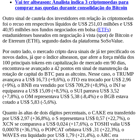
Vai ter altseason: Analista indica 3 criptomoedas para
comprar nas quedas durante consolidação do Bitcoin
Outro sinal de cautela dos investidores em relação às criptomoedas
foi o recuo em respectivos líquidos de US$ 251,03 milhões e US$
40,95 milhões nos fundos negociados em bolsa (
ETFs
)
estadunidenses baseados em negociação à vista (spot) de Bitcoin e
de Etereum (ETH), segundo dados da plataforma SoSoValue.
Por outro lado, o mercado cripto dava sinais de já ter precificado os
novos dados, já que o índice altseason, que afere a força média dos
100 principais tokens em capitalização de mercado em 90 dias,
encontrava-se avançado a 42 pontos em sinal de manutenção da
rotação de capital do BTC para as altcoins. Nesse caso, o TRUMP
avançava a US$ 16,73 (+9,6%), o JTO era trocado por US$ 2,96
(+9%), o BNB era vendido por US$ 709,29 (+8,9%), o INJ se
equiparava a US$ 15,09 (+8,5%), o SUI pareava US$ 3,52
(+7,8%), o OM representava US$ 5,38 (-8,4%) e o BGB estava
cotado a US$ 5,83 (-5,6%).
Quanto às altas de dois dígitos percentuais, o CAKE era transferido
por US$ 2,97 (+36,8%), o S representava US$ 0,57 (+22,7%), o
XCN se comparava a US$ 0,024 (+17,6%), o TOSHI valia US$
0,00078 (+36,1%), o POPCAT orbitava US$ ,31 (+22,3%), o
WAVES era liquidado por US$ 1,79 (+21,4%), o ARC era