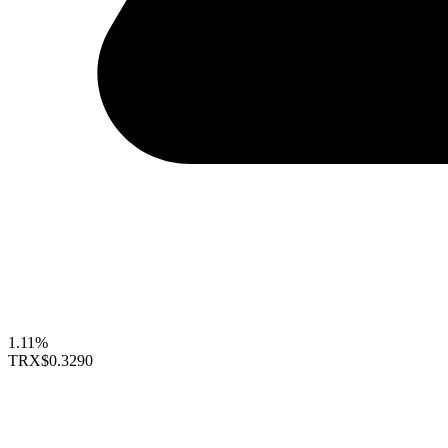
1.11%
TRX
$0.3290