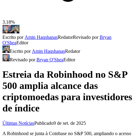
3.18%
Escrito por
Amin Haqshanas
Redator
Revisado por
Bryan
O'Shea
Editor
Escrito por
Amin Haqshanas
Redator
Revisado por
Bryan O'Shea
Editor
Estreia da Robinhood no S&P
500 amplia alcance das
criptomoedas para investidores
de índice
Últimas Notícias
Publicado
9 de set. de 2025
A Robinhood se junta à Coinbase no S&P 500, ampliando o acesso