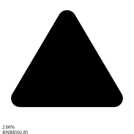
2.66%
BNB
$592.85