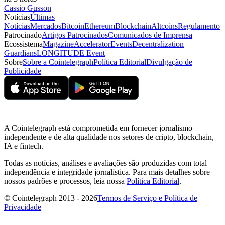
Cassio Gusson
Notícias
Últimas
Notícias
Mercados
Bitcoin
Ethereum
Blockchain
Altcoins
Regulamento
Patrocinado
Artigos Patrocinados
Comunicados de Imprensa
Ecossistema
Magazine
Accelerator
Events
Decentralization
Guardians
LONGITUDE Event
Sobre
Sobre a Cointelegraph
Política Editorial
Divulgação de
Publicidade
A Cointelegraph está comprometida em fornecer jornalismo
independente e de alta qualidade nos setores de cripto, blockchain,
IA e fintech.
Todas as notícias, análises e avaliações são produzidas com total
independência e integridade jornalística. Para mais detalhes sobre
nossos padrões e processos, leia nossa
Política Editorial
.
© Cointelegraph 2013 - 2026
Termos de Serviço e Política de
Privacidade