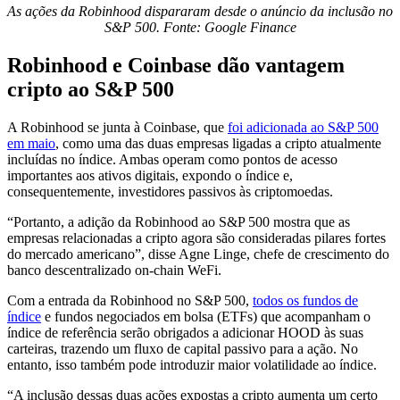
As ações da Robinhood dispararam desde o anúncio da inclusão no
S&P 500. Fonte:
Google Finance
Robinhood e Coinbase dão vantagem
cripto ao S&P 500
A Robinhood se junta à Coinbase, que
foi adicionada ao S&P 500
em maio
, como uma das duas empresas ligadas a cripto atualmente
incluídas no índice. Ambas operam como pontos de acesso
importantes aos ativos digitais, expondo o índice e,
consequentemente, investidores passivos às criptomoedas.
“Portanto, a adição da Robinhood ao S&P 500 mostra que as
empresas relacionadas a cripto agora são consideradas pilares fortes
do mercado americano”, disse Agne Linge, chefe de crescimento do
banco descentralizado on-chain WeFi.
Com a entrada da Robinhood no S&P 500,
todos os fundos de
índice
e fundos negociados em bolsa (ETFs) que acompanham o
índice de referência serão obrigados a adicionar HOOD às suas
carteiras, trazendo um fluxo de capital passivo para a ação. No
entanto, isso também pode introduzir maior volatilidade ao índice.
“A inclusão dessas duas ações expostas a cripto aumenta um certo