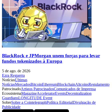
BlackRock e JPMorgan unem forças para levar
fundos tokenizados à Europa
5 de ago. de 2026
Ezra Reguerra
Notícias
Últimas
Notícias
Mercados
Bitcoin
Ethereum
Blockchain
Altcoins
Regulamento
Patrocinado
Artigos Patrocinados
Comunicados de Imprensa
Ecossistema
Magazine
Accelerator
Events
Decentralization
Guardians
LONGITUDE Event
Sobre
Sobre a Cointelegraph
Política Editorial
Divulgação de
Publicidade