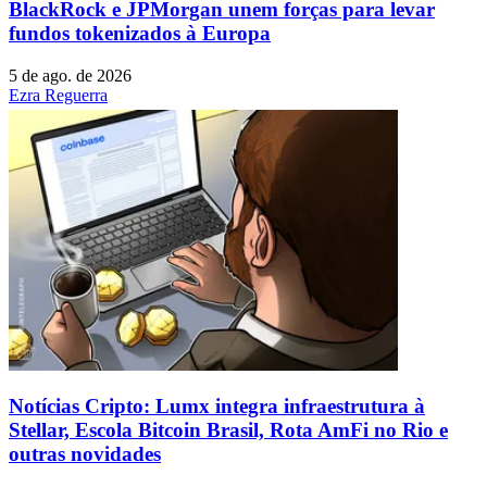
BlackRock e JPMorgan unem forças para levar
fundos tokenizados à Europa
5 de ago. de 2026
Ezra Reguerra
Notícias Cripto: Lumx integra infraestrutura à
Stellar, Escola Bitcoin Brasil, Rota AmFi no Rio e
outras novidades