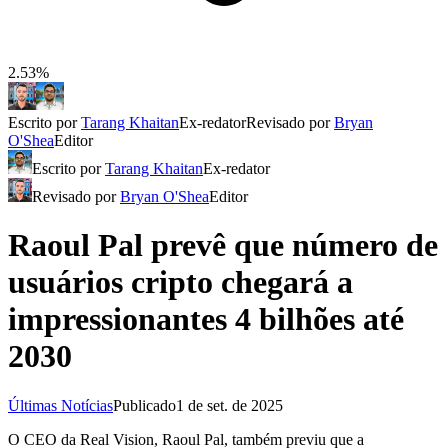
2.53%
Escrito por
Tarang Khaitan
Ex-redator
Revisado por
Bryan
O'Shea
Editor
Escrito por
Tarang Khaitan
Ex-redator
Revisado por
Bryan O'Shea
Editor
Raoul Pal prevê que número de
usuários cripto chegará a
impressionantes 4 bilhões até
2030
Últimas Notícias
Publicado
1 de set. de 2025
O CEO da Real Vision, Raoul Pal, também previu que a