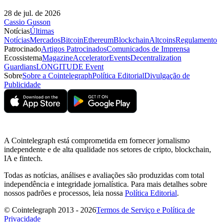
28 de jul. de 2026
Cassio Gusson
Notícias
Últimas
Notícias
Mercados
Bitcoin
Ethereum
Blockchain
Altcoins
Regulamento
Patrocinado
Artigos Patrocinados
Comunicados de Imprensa
Ecossistema
Magazine
Accelerator
Events
Decentralization
Guardians
LONGITUDE Event
Sobre
Sobre a Cointelegraph
Política Editorial
Divulgação de
Publicidade
A Cointelegraph está comprometida em fornecer jornalismo
independente e de alta qualidade nos setores de cripto, blockchain,
IA e fintech.
Todas as notícias, análises e avaliações são produzidas com total
independência e integridade jornalística. Para mais detalhes sobre
nossos padrões e processos, leia nossa
Política Editorial
.
© Cointelegraph 2013 - 2026
Termos de Serviço e Política de
Privacidade