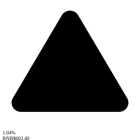
1.04%
BNB
$602.40