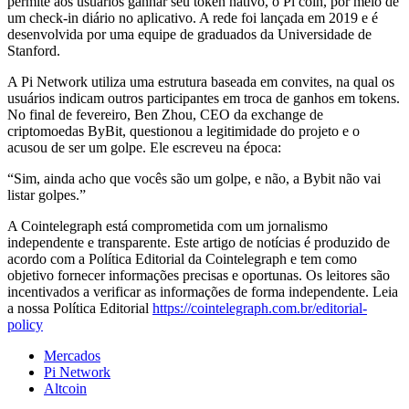
permite aos usuários ganhar seu token nativo, o Pi coin, por meio de
um check-in diário no aplicativo. A rede foi lançada em 2019 e é
desenvolvida por uma equipe de graduados da Universidade de
Stanford.
A Pi Network utiliza uma estrutura baseada em convites, na qual os
usuários indicam outros participantes em troca de ganhos em tokens.
No final de fevereiro, Ben Zhou, CEO da exchange de
criptomoedas ByBit, questionou a legitimidade do projeto e o
acusou de ser um golpe. Ele escreveu na época:
“Sim, ainda acho que vocês são um golpe, e não, a Bybit não vai
listar golpes.”
A Cointelegraph está comprometida com um jornalismo
independente e transparente. Este artigo de notícias é produzido de
acordo com a Política Editorial da Cointelegraph e tem como
objetivo fornecer informações precisas e oportunas. Os leitores são
incentivados a verificar as informações de forma independente. Leia
a nossa Política Editorial
https://cointelegraph.com.br/editorial-
policy
Mercados
Pi Network
Altcoin