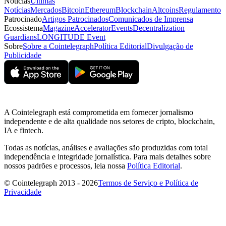
Notícias
Últimas
Notícias
Mercados
Bitcoin
Ethereum
Blockchain
Altcoins
Regulamento
Patrocinado
Artigos Patrocinados
Comunicados de Imprensa
Ecossistema
Magazine
Accelerator
Events
Decentralization
Guardians
LONGITUDE Event
Sobre
Sobre a Cointelegraph
Política Editorial
Divulgação de
Publicidade
A Cointelegraph está comprometida em fornecer jornalismo
independente e de alta qualidade nos setores de cripto, blockchain,
IA e fintech.
Todas as notícias, análises e avaliações são produzidas com total
independência e integridade jornalística. Para mais detalhes sobre
nossos padrões e processos, leia nossa
Política Editorial
.
© Cointelegraph 2013 - 2026
Termos de Serviço e Política de
Privacidade