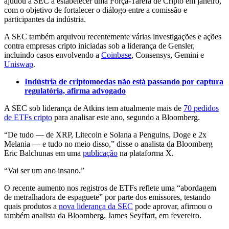
ajudou a SEC a estabelecer uma Força-Tarefa de Cripto em janeiro,
com o objetivo de fortalecer o diálogo entre a comissão e
participantes da indústria.
A SEC também arquivou recentemente várias investigações e ações
contra empresas cripto iniciadas sob a liderança de Gensler,
incluindo casos envolvendo a
Coinbase
, Consensys, Gemini e
Uniswap
.
Indústria de criptomoedas não está passando por captura
regulatória, afirma advogado
A SEC sob liderança de Atkins tem atualmente mais de
70 pedidos
de ETFs cripto
para analisar este ano, segundo a Bloomberg.
“De tudo — de XRP, Litecoin e Solana a Penguins, Doge e 2x
Melania — e tudo no meio disso,” disse o analista da Bloomberg
Eric Balchunas em uma
publicação
na plataforma X.
“Vai ser um ano insano.”
O recente aumento nos registros de ETFs reflete uma “abordagem
de metralhadora de espaguete” por parte dos emissores, testando
quais produtos a
nova liderança da SEC
pode aprovar, afirmou o
também analista da Bloomberg, James Seyffart, em fevereiro.