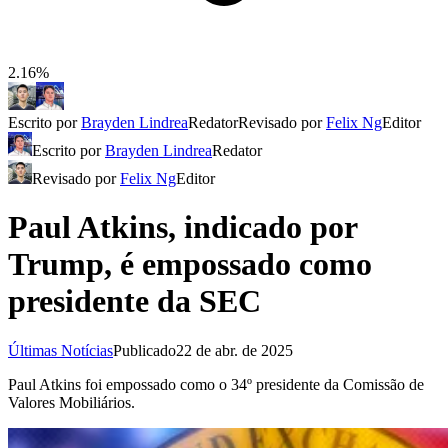
2.16%
Escrito por
Brayden Lindrea
Redator
Revisado por
Felix Ng
Editor
Escrito por
Brayden Lindrea
Redator
Revisado por
Felix Ng
Editor
Paul Atkins, indicado por
Trump, é empossado como
presidente da SEC
Últimas Notícias
Publicado
22 de abr. de 2025
Paul Atkins foi empossado como o 34º presidente da Comissão de
Valores Mobiliários.