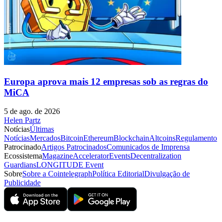
Europa aprova mais 12 empresas sob as regras do
MiCA
5 de ago. de 2026
Helen Partz
Notícias
Últimas
Notícias
Mercados
Bitcoin
Ethereum
Blockchain
Altcoins
Regulamento
Patrocinado
Artigos Patrocinados
Comunicados de Imprensa
Ecossistema
Magazine
Accelerator
Events
Decentralization
Guardians
LONGITUDE Event
Sobre
Sobre a Cointelegraph
Política Editorial
Divulgação de
Publicidade